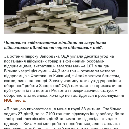
Чиновники «відмивають» мільйони на закупівлях
військового обладнання через підставних осіб.
За останні півроку Запорізька ОДА уклала десятки угод на
постачання військових товарів з фізичними особами-
підприємцями, витративши загалом майже 167 млн грн.
Більше чверті цієї суми – 44,3 млн грн – отримали четверо
підприємців з Фастова на Київщині, які займаються бізнесом,
схоже, лише на папері. Значну частину таких угод управління
оборонної роботи Запорізької ОДА намагається приховати, не
публікуючи їх на порталі Prozorro і прикриваючись статусом
оборонного замовника, хоча це не так, йдеться в розслідуванні
NGL.media
.
«Я працюю вихователем, в мене в групі 33 дитини. Стабільно
ходять 27 дітей, то за 7100 грн вже підшукую іншу роботу, бо за
такі гроші така кількість дітей та вимог не відповідають одне
одному… Хоча мені моя робота подобається, але і зарплата
відповідна має бути…», – такий коментар залишила весною