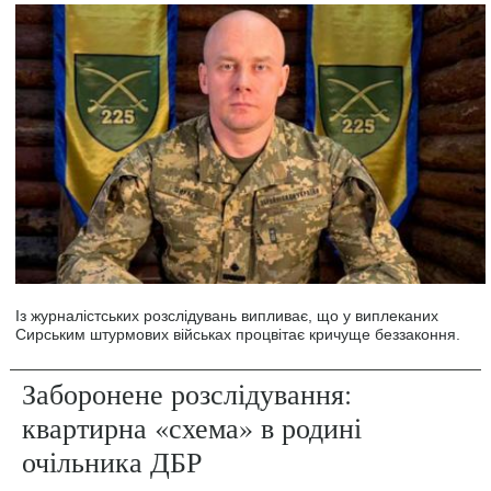
Із журналістських розслідувань випливає, що у виплеканих
Сирським штурмових військах процвітає кричуще беззаконня.
Заборонене розслідування:
квартирна «схема» в родині
очільника ДБР