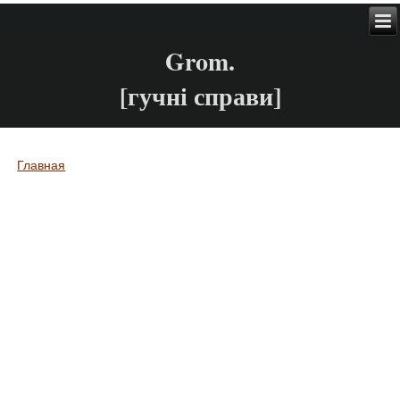
Grom.
[гучні справи]
Главная
Вы здесь