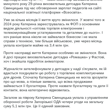
минулого року 29-річна вихователька дитсадка Катерина
Свинцицька під час обговорення зарплат педагогів на сайті
національної освітньої платформи «Всеосвіта».
Уже за кілька місяців її життя круто змінилося. У жовтні того ж
2024 року Катерина зареєструвалась як ФОП з основними
видом діяльності «оптова торгівля електронним і
телекомунікаційним устаткуванням та деталями до нього». І
хоч раніше вона ніколи не займалася бізнесом і не мала
справи з технікою, тим більше військовою, уже через місяць
уклала контракти майже на 3,4 млн грн.
Проте насправді життя Катерини особливо не змінилося. Вона
й досі працює вихователькою дитсадка «Ромашка» у Фастові,
хоч і знайшла підробіток аніматором.
Журналісти зателефонували у дитсадок у надії з’ясувати, як їй
вдається поєднувати цю роботу з торгівлею комплектуючими
для дронів. Спочатку Катерина Свинцицька не могла зрозуміти
про що мова, а пізніше заявила, що всіма продажами
займається її бухгалтерка. Проте назвати бухгалтерку та дати її
контакти, вона категорично відмовилась.
Загалом за півроку Катерина Свинцицька уклала з управлінням
оборонної роботи Запорізької ОДА чотири угоди на загальну
суму 5,1 млн грн. Це її єдиний замовник.