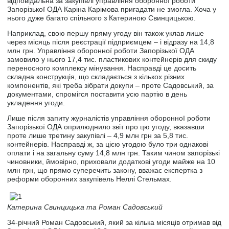
відповідальна за закупівлі управління оборонної роботи
Запорізької ОДА Каріна Карімова пригадати не змогла. Хоча у
нього дуже багато спільного з Катериною Свинцицькою.
Наприклад, свою першу пряму угоду він також уклав лише
через місяць після реєстрації підприємцем – і відразу на 14,8
млн грн. Управління оборонної роботи Запорізької ОДА
замовило у нього 17,4 тис. пластикових контейнерів для скиду
переносного комплексу мінування. Насправді це досить
складна конструкція, що складається з кількох різних
компонентів, які треба зібрати докупи – проте Садовський, за
документами, спромігся поставити усю партію в день
укладення угоди.
Лише після запиту журналістів управління оборонної роботи
Запорізької ОДА оприлюднило звіт про цю угоду, вказавши
проте лише третину закупівлі – 4,9 млн грн за 5,8 тис.
контейнерів. Насправді ж, за цією угодою було три однакові
оплати і на загальну суму 14,8 млн грн. Таким чином запорізькі
чиновники, ймовірно, приховали додаткові угоди майже на 10
млн грн, що прямо суперечить закону, вважає експертка з
реформи оборонних закупівель Неллі Стельмах.
Катерина Свинцицька та Роман Садовський
34-річний Роман Садовський, який за кілька місяців отримав від