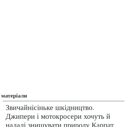
матеріали
Звичайнісіньке шкідництво.
Джипери і мотокросери хочуть й
надалі знищувати природу Карпат