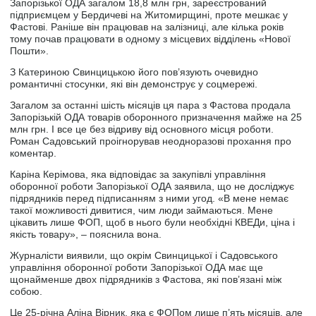
Запорізької ОДА загалом 18,8 млн грн, зареєстрований
підприємцем у Бердичеві на Житомирщині, проте мешкає у
Фастові. Раніше він працював на залізниці, але кілька років
тому почав працювати в одному з місцевих відділень «Нової
Пошти».
З Катериною Свинцицькою його пов’язують очевидно
романтичні стосунки, які він демонструє у соцмережі.
Загалом за останні шість місяців ця пара з Фастова продала
Запорізькій ОДА товарів оборонного призначення майже на 25
млн грн. І все це без відриву від основного місця роботи.
Роман Садовський проігнорував неодноразові прохання про
коментар.
Каріна Керімова, яка відповідає за закупівлі управління
оборонної роботи Запорізької ОДА заявила, що не досліджує
підрядників перед підписанням з ними угод. «В мене немає
такої можливості дивитися, чим люди займаються. Мене
цікавить лише ФОП, щоб в нього були необхідні КВЕДи, ціна і
якість товару», – пояснила вона.
Журналісти виявили, що окрім Свинцицької і Садовського
управління оборонної роботи Запорізької ОДА має ще
щонайменше двох підрядників з Фастова, які пов’язані між
собою.
Це 25-річна Аліна Вірник, яка є ФОПом лише п’ять місяців, але