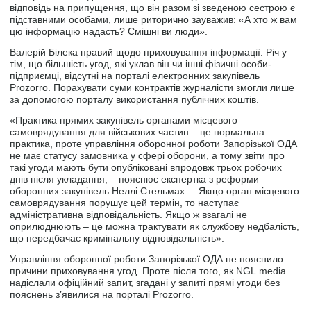
відповідь на припущення, що він разом зі зведеною сестрою є
підставними особами, лише риторично зауважив: «А хто ж вам
цю інформацію надасть? Смішні ви люди».
Валерій Білека правий щодо приховування інформації. Річ у
тім, що більшість угод, які уклав він чи інші фізичні особи-
підприємці, відсутні на порталі електронних закупівель
Prozorro. Порахувати суми контрактів журналісти змогли лише
за допомогою порталу використання публічних коштів.
«Практика прямих закупівель органами місцевого
самоврядування для військових частин – це нормальна
практика, проте управління оборонної роботи Запорізької ОДА
не має статусу замовника у сфері оборони, а тому звіти про
такі угоди мають бути опубліковані впродовж трьох робочих
днів після укладання, – пояснює експертка з реформи
оборонних закупівель Неллі Стельмах. – Якщо орган місцевого
самоврядування порушує цей термін, то наступає
адміністративна відповідальність. Якщо ж взагалі не
оприлюднюють – це можна трактувати як службову недбалість,
що передбачає кримінальну відповідальність».
Управління оборонної роботи Запорізької ОДА не пояснило
причини приховування угод. Проте після того, як NGL.media
надіслали офіційний запит, згадані у запиті прямі угоди без
пояснень з’явилися на порталі Prozorro.