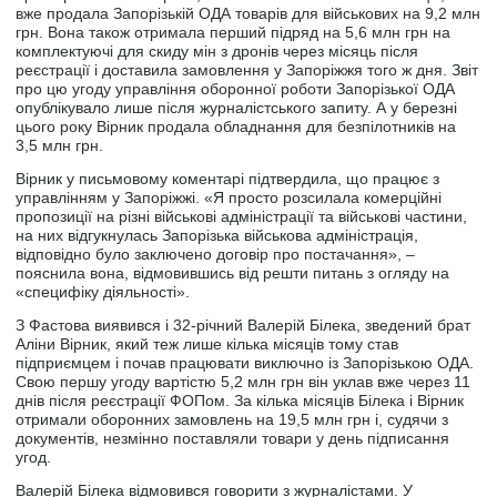
вже продала Запорізькій ОДА товарів для військових на 9,2 млн
грн. Вона також отримала перший підряд на 5,6 млн грн на
комплектуючі для скиду мін з дронів через місяць після
реєстрації і доставила замовлення у Запоріжжя того ж дня. Звіт
про цю угоду управління оборонної роботи Запорізької ОДА
опублікувало лише після журналістського запиту. А у березні
цього року Вірник продала обладнання для безпілотників на
3,5 млн грн.
Вірник у письмовому коментарі підтвердила, що працює з
управлінням у Запоріжжі. «Я просто розсилала комерційні
пропозиції на різні військові адміністрації та військові частини,
на них відгукнулась Запорізька військова адміністрація,
відповідно було заключено договір про постачання», –
пояснила вона, відмовившись від решти питань з огляду на
«специфіку діяльності».
З Фастова виявився і 32-річний Валерій Бiлека, зведений брат
Аліни Вірник, який теж лише кілька місяців тому став
підприємцем і почав працювати виключно із Запорізькою ОДА.
Свою першу угоду вартістю 5,2 млн грн він уклав вже через 11
днів після реєстрації ФОПом. За кілька місяців Білека і Вірник
отримали оборонних замовлень на 19,5 млн грн і, судячи з
документів, незмінно поставляли товари у день підписання
угод.
Валерій Білека відмовився говорити з журналістами. У