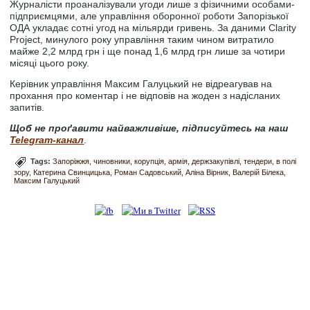
Журналісти проаналізували угоди лише з фізичними особами-
підприємцями, але управління оборонної роботи Запорізької
ОДА укладає сотні угод на мільярди гривень. За даними Сlarity
Project, минулого року управління таким чином витратило
майже 2,2 млрд грн і ще понад 1,6 млрд грн лише за чотири
місяці цього року.
Керівник управління Максим Галуцький не відреагував на
прохання про коментар і не відповів на жоден з надісланих
запитів.
Щоб не проґавити найважливіше, підписуйтесь на наш
Telegram-канал
.
Tags:
Запоріжжя
чиновники
корупція
армія
держзакупівлі
тендери
в полі
зору
Катерина Свинцицька
Роман Садовський
Аліна Вірник
Валерій Бiлека
Максим Галуцький