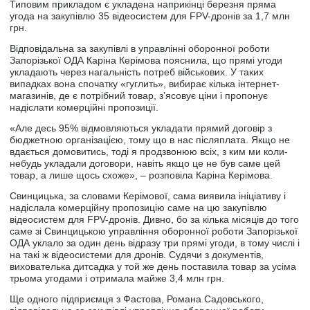
Типовим прикладом є укладена наприкінці березня пряма
угода на закупівлю 35 відеосистем для FPV-дронів за 1,7 млн
грн.
Відповідальна за закупівлі в управлінні оборонної роботи
Запорізької ОДА Каріна Керімова пояснила, що прямі угоди
укладають через нагальність потреб військових. У таких
випадках вона спочатку «гуглить», вибирає кілька інтернет-
магазинів, де є потрібний товар, з’ясовує ціни і пропонує
надіслати комерційні пропозиції.
«Але десь 95% відмовляються укладати прямий договір з
бюджетною організацією, тому що в нас післяплата. Якщо не
вдається домовитись, тоді я продзвонюю всіх, з ким ми коли-
небудь укладали договори, навіть якщо це не був саме цей
товар, а лише щось схоже», – розповіла Каріна Керімова.
Свинцицька, за словами Керімової, сама виявила ініціативу і
надіслала комерційну пропозицію саме на цю закупівлю
відеосистем для FPV-дронів. Дивно, бо за кілька місяців до того
саме зі Свинцицькою управління оборонної роботи Запорізької
ОДА уклало за один день відразу три прямі угоди, в тому числі і
на такі ж відеосистеми для дронів. Судячи з документів,
вихователька дитсадка у той же день поставила товар за усіма
трьома угодами і отримала майже 3,4 млн грн.
Ще одного підприємця з Фастова, Романа Садовського,