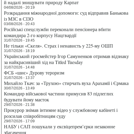
й надалі знищувати природу Карпат
04/08/2026 - 20:19
Розкрадання міжнародної допомоги: суд відправив Банькова
із МЗС в СІЗО
03/08/2026 - 20:43
Російські спецслужби переконали пенсіонера вбити
командира 2-го корпусу Нацгвардії
31/07/2026 - 19:45
Не тільки «Скеля». Страх і ненависть у 225-му ОШП
31/07/2026 - 18:19
Український гросмейстер Ігор Самуненков отримав відзнаку
за найкрасивіший хід на Titled Tuesday
31/07/2026 - 14:48
ФСБ «шиє» Дурову тероризм
31/07/2026 - 13:37
Михайло Ткач: за «Трухою» стирчать вуха Арахамії і Єрмака
30/07/2026 - 13:49
Командир військової частини примусив 83 підлеглих
будувати йому маєток
29/07/2026 - 21:38
Прокурор знімав інтимне відео у службовому кабінеті і
розсилав співробітницям суду
29/07/2026 - 17:09
НАБУ і САП пошукали у ексвіцепрем’єрки незаконне
збагачення