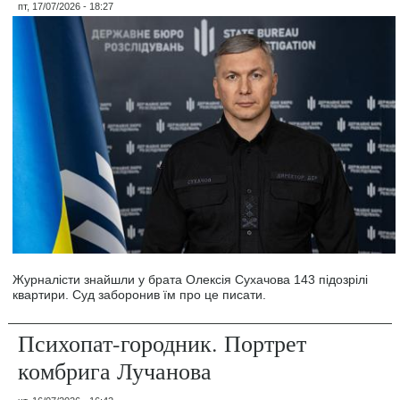
пт, 17/07/2026 - 18:27
Журналісти знайшли у брата Олексія Сухачова 143 підозрілі
квартири. Суд заборонив їм про це писати.
Психопат-городник. Портрет
комбрига Лучанова