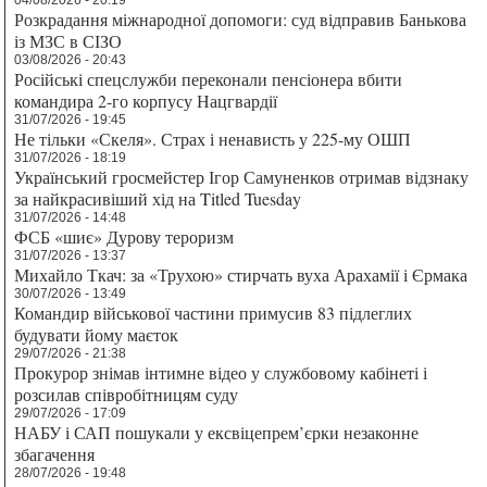
04/08/2026 - 20:19
Розкрадання міжнародної допомоги: суд відправив Банькова
із МЗС в СІЗО
03/08/2026 - 20:43
Російські спецслужби переконали пенсіонера вбити
командира 2-го корпусу Нацгвардії
31/07/2026 - 19:45
Не тільки «Скеля». Страх і ненависть у 225-му ОШП
31/07/2026 - 18:19
Український гросмейстер Ігор Самуненков отримав відзнаку
за найкрасивіший хід на Titled Tuesday
31/07/2026 - 14:48
ФСБ «шиє» Дурову тероризм
31/07/2026 - 13:37
Михайло Ткач: за «Трухою» стирчать вуха Арахамії і Єрмака
30/07/2026 - 13:49
Командир військової частини примусив 83 підлеглих
будувати йому маєток
29/07/2026 - 21:38
Прокурор знімав інтимне відео у службовому кабінеті і
розсилав співробітницям суду
29/07/2026 - 17:09
НАБУ і САП пошукали у ексвіцепрем’єрки незаконне
збагачення
28/07/2026 - 19:48