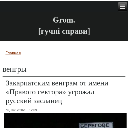
Grom.
[гучні справи]
Главная
Вы здесь
венгры
Закарпатским венграм от имени
«Правого сектора» угрожал
русский засланец
пн, 07/12/2020 - 12:09