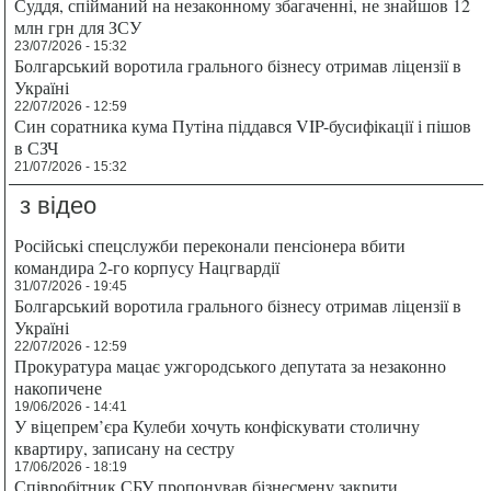
Суддя, спійманий на незаконному збагаченні, не знайшов 12
млн грн для ЗСУ
23/07/2026 - 15:32
Болгарський воротила грального бізнесу отримав ліцензії в
Україні
22/07/2026 - 12:59
Син соратника кума Путіна піддався VIP-бусифікації і пішов
в СЗЧ
21/07/2026 - 15:32
з відео
Російські спецслужби переконали пенсіонера вбити
командира 2-го корпусу Нацгвардії
31/07/2026 - 19:45
Болгарський воротила грального бізнесу отримав ліцензії в
Україні
22/07/2026 - 12:59
Прокуратура мацає ужгородського депутата за незаконно
накопичене
19/06/2026 - 14:41
У віцепрем’єра Кулеби хочуть конфіскувати столичну
квартиру, записану на сестру
17/06/2026 - 18:19
Співробітник СБУ пропонував бізнесмену закрити