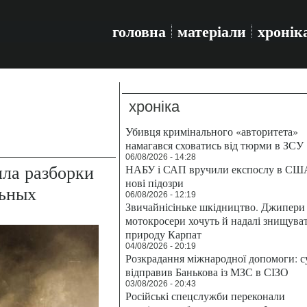
головна
матеріали
хронік
хроніка
Убивця кримінального «авторитета»
намагався сховатись від тюрми в ЗСУ
06/08/2026 - 14:28
ла разборки
НАБУ і САП вручили експослу в СШ
нові підозри
льных
06/08/2026 - 12:19
Звичайнісіньке шкідництво. Джипери 
мотокросери хочуть й надалі знищува
природу Карпат
04/08/2026 - 20:19
Розкрадання міжнародної допомоги: с
відправив Банькова із МЗС в СІЗО
03/08/2026 - 20:43
Російські спецслужби переконали