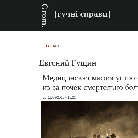
Grom.
[гучні справи]
Главная
Вы здесь
Евгений Гущин
Медицинская мафия устрои
из-за почек смертельно бо
ср, 11/05/2016 - 15:21