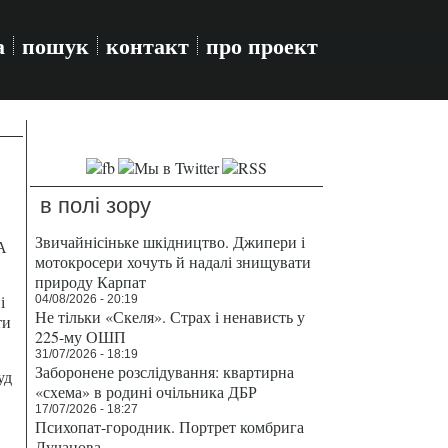
а
пошук
контакт
про проект
в полі зору
Звичайнісіньке шкідництво. Джипери і
А
мотокросери хочуть й надалі знищувати
природу Карпат
і
04/08/2026 - 20:19
Не тільки «Скеля». Страх і ненависть у
ти
225-му ОШП
31/07/2026 - 18:19
Заборонене розслідування: квартирна
уд
«схема» в родині очільника ДБР
17/07/2026 - 18:27
Психопат-городник. Портрет комбрига
Лучанова