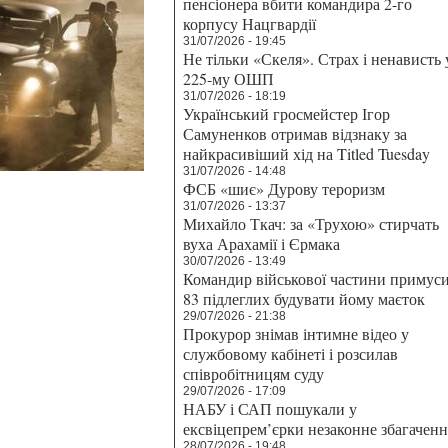
пенсіонера вбити командира 2-го
корпусу Нацгвардії
31/07/2026 - 19:45
Не тільки «Скеля». Страх і ненависть 
225-му ОШП
31/07/2026 - 18:19
Український гросмейстер Ігор
Самуненков отримав відзнаку за
найкрасивіший хід на Titled Tuesday
31/07/2026 - 14:48
ФСБ «шиє» Дурову тероризм
31/07/2026 - 13:37
Михайло Ткач: за «Трухою» стирчать
вуха Арахамії і Єрмака
30/07/2026 - 13:49
Командир військової частини примус
83 підлеглих будувати йому маєток
29/07/2026 - 21:38
Прокурор знімав інтимне відео у
службовому кабінеті і розсилав
співробітницям суду
29/07/2026 - 17:09
НАБУ і САП пошукали у
ексвіцепрем’єрки незаконне збагаченн
28/07/2026 - 19:48