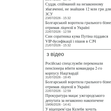
Суддя, спійманий на незаконному
збагаченні, не знайшов 12 млн грн для
ЗСУ
23/07/2026 - 15:32
Болгарський воротила грального бізн
отримав ліцензії в Україні
22/07/2026 - 12:59
Син соратника кума Путіна піддався
VIP-бусифікації і пішов в СЗЧ
21/07/2026 - 15:32
з відео
Російські спецслужби переконали
пенсіонера вбити командира 2-го
корпусу Нацгвардії
31/07/2026 - 19:45
Болгарський воротила грального бізн
отримав ліцензії в Україні
22/07/2026 - 12:59
Прокуратура мацає ужгородського
депутата за незаконно накопичене
19/06/2026 - 14:41
У віцепрем’єра Кулеби хочуть