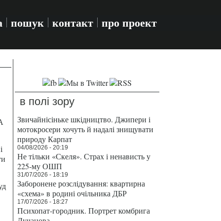
а
пошук
контакт
про проект
в полі зору
Звичайнісіньке шкідництво. Джипери і
А
мотокросери хочуть й надалі знищувати
природу Карпат
і
04/08/2026 - 20:19
Не тільки «Скеля». Страх і ненависть у
ти
225-му ОШП
31/07/2026 - 18:19
Заборонене розслідування: квартирна
уд
«схема» в родині очільника ДБР
17/07/2026 - 18:27
Психопат-городник. Портрет комбрига
Лучанова