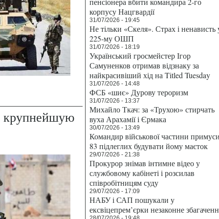
пенсіонера вбити командира 2-го
корпусу Нацгвардії
31/07/2026 - 19:45
Не тільки «Скеля». Страх і ненависть 
225-му ОШП
31/07/2026 - 18:19
Український гросмейстер Ігор
Самуненков отримав відзнаку за
найкрасивіший хід на Titled Tuesday
31/07/2026 - 14:48
ФСБ «шиє» Дурову тероризм
31/07/2026 - 13:37
Михайло Ткач: за «Трухою» стирчать
т крупнейшую
вуха Арахамії і Єрмака
30/07/2026 - 13:49
Командир військової частини примус
83 підлеглих будувати йому маєток
29/07/2026 - 21:38
Прокурор знімав інтимне відео у
службовому кабінеті і розсилав
співробітницям суду
29/07/2026 - 17:09
НАБУ і САП пошукали у
ексвіцепрем’єрки незаконне збагаченн
28/07/2026 - 19:48