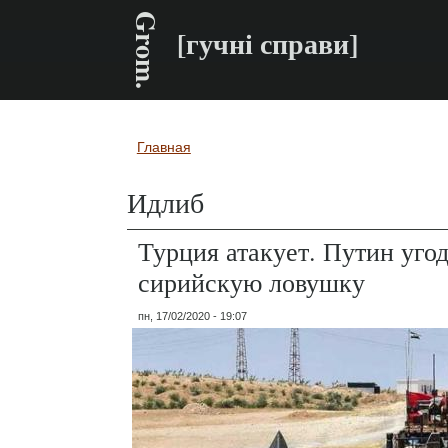
Grom.
[гучні справи]
Главная
Вы здесь
Идлиб
Турция атакует. Путин угод
сирийскую ловушку
пн, 17/02/2020 - 19:07