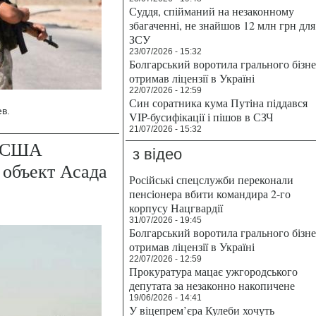
Суддя, спійманий на незаконному
збагаченні, не знайшов 12 млн грн для
ЗСУ
23/07/2026 - 15:32
Болгарський воротила грального бізн
отримав ліцензії в Україні
22/07/2026 - 12:59
Син соратника кума Путіна піддався
в.
VIP-бусифікації і пішов в СЗЧ
21/07/2026 - 15:32
: США
з відео
 объект Асада
Російські спецслужби переконали
пенсіонера вбити командира 2-го
корпусу Нацгвардії
31/07/2026 - 19:45
Болгарський воротила грального бізн
отримав ліцензії в Україні
22/07/2026 - 12:59
Прокуратура мацає ужгородського
депутата за незаконно накопичене
19/06/2026 - 14:41
У віцепрем’єра Кулеби хочуть