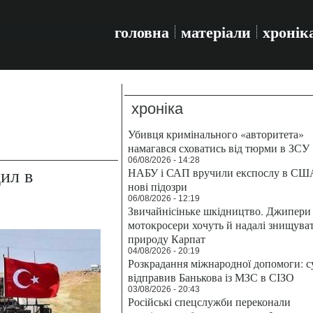
головна
матеріали
хронік
хроніка
Убивця кримінального «авторитета»
намагався сховатись від тюрми в ЗСУ
06/08/2026 - 14:28
ил в
НАБУ і САП вручили експослу в СШ
нові підозри
06/08/2026 - 12:19
Звичайнісіньке шкідництво. Джипери 
мотокросери хочуть й надалі знищува
природу Карпат
04/08/2026 - 20:19
Розкрадання міжнародної допомоги: с
відправив Банькова із МЗС в СІЗО
03/08/2026 - 20:43
Російські спецслужби переконали