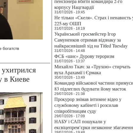
пенсіонера вбити командира 2-го
корпусу Нацгвардії
31/07/2026 - 19:45
Не тільки «Скеля». Страх і ненависть 
225-му ОШП
31/07/2026 - 18:19
Український гросмейстер Ігор
Самуненков отримав відзнаку за
найкрасивіший хід на Titled Tuesday
 богатств
31/07/2026 - 14:48
ФСБ «шиє» Дурову тероризм
31/07/2026 - 13:37
Михайло Ткач: за «Трухою» стирчать
 ухитрился
вуха Арахамії і Єрмака
у в Киеве
30/07/2026 - 13:49
Командир військової частини примус
83 підлеглих будувати йому маєток
29/07/2026 - 21:38
Прокурор знімав інтимне відео у
службовому кабінеті і розсилав
співробітницям суду
29/07/2026 - 17:09
НАБУ і САП пошукали у
ексвіцепрем’єрки незаконне збагаченн
28/07/2026 - 19:48