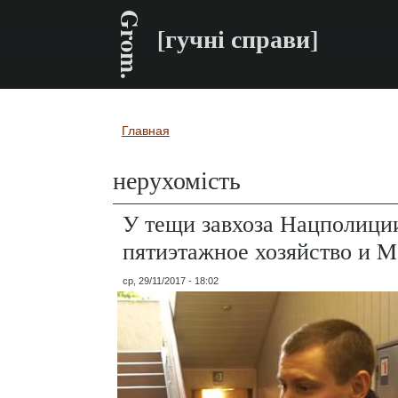
Grom.
[гучні справи]
Главная
Вы здесь
нерухомість
У тещи завхоза Нацполици
пятиэтажное хозяйство и Ma
ср, 29/11/2017 - 18:02