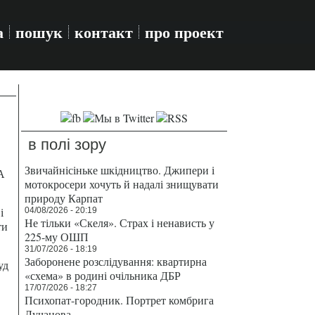
а
пошук
контакт
про проект
в полі зору
Звичайнісіньке шкідництво. Джипери і
А
мотокросери хочуть й надалі знищувати
природу Карпат
і
04/08/2026 - 20:19
Не тільки «Скеля». Страх і ненависть у
ти
225-му ОШП
31/07/2026 - 18:19
Заборонене розслідування: квартирна
уд
«схема» в родині очільника ДБР
17/07/2026 - 18:27
Психопат-городник. Портрет комбрига
Лучанова