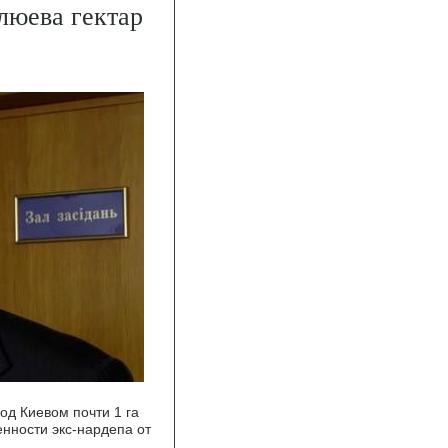
люева гектар
од Киевом почти 1 га
енности экс-нардепа от