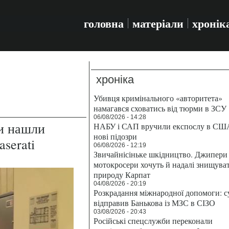
головна
матеріали
хронік
хроніка
Убивця кримінального «авторитета»
намагався сховатись від тюрми в ЗСУ
06/08/2026 - 14:28
и нашли
НАБУ і САП вручили експослу в СШ
нові підозри
serati
06/08/2026 - 12:19
Звичайнісіньке шкідництво. Джипери 
мотокросери хочуть й надалі знищува
природу Карпат
04/08/2026 - 20:19
Розкрадання міжнародної допомоги: с
відправив Банькова із МЗС в СІЗО
03/08/2026 - 20:43
Російські спецслужби переконали