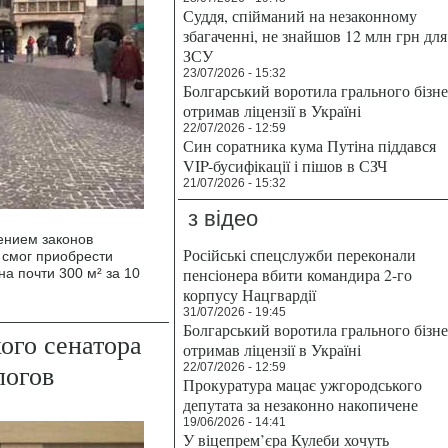
Суддя, спійманий на незаконному
збагаченні, не знайшов 12 млн грн для
ЗСУ
23/07/2026 - 15:32
Болгарський воротила грального бізн
отримав ліцензії в Україні
22/07/2026 - 12:59
Син соратника кума Путіна піддався
VIP-бусифікації і пішов в СЗЧ
21/07/2026 - 15:32
з відео
ением законов
Російські спецслужби переконали
 смог приобрести
пенсіонера вбити командира 2-го
на почти 300 м² за 10
корпусу Нацгвардії
31/07/2026 - 19:45
Болгарський воротила грального бізн
ого сенатора
отримав ліцензії в Україні
логов
22/07/2026 - 12:59
Прокуратура мацає ужгородського
депутата за незаконно накопичене
19/06/2026 - 14:41
У віцепрем’єра Кулеби хочуть