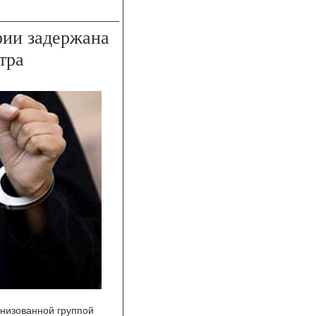
фии задержана
тра
анизованной группой