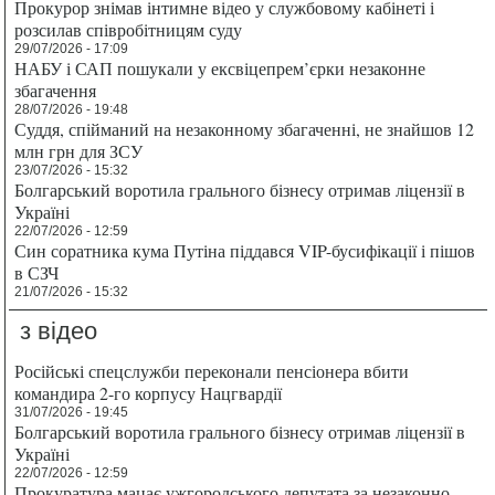
Прокурор знімав інтимне відео у службовому кабінеті і
розсилав співробітницям суду
29/07/2026 - 17:09
НАБУ і САП пошукали у ексвіцепрем’єрки незаконне
збагачення
28/07/2026 - 19:48
Суддя, спійманий на незаконному збагаченні, не знайшов 12
млн грн для ЗСУ
23/07/2026 - 15:32
Болгарський воротила грального бізнесу отримав ліцензії в
Україні
22/07/2026 - 12:59
Син соратника кума Путіна піддався VIP-бусифікації і пішов
в СЗЧ
21/07/2026 - 15:32
з відео
Російські спецслужби переконали пенсіонера вбити
командира 2-го корпусу Нацгвардії
31/07/2026 - 19:45
Болгарський воротила грального бізнесу отримав ліцензії в
Україні
22/07/2026 - 12:59
Прокуратура мацає ужгородського депутата за незаконно