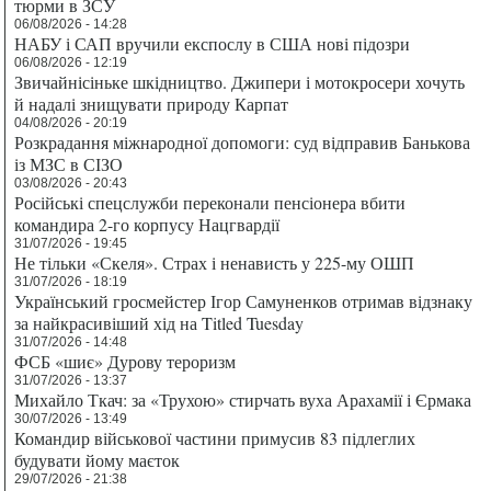
тюрми в ЗСУ
06/08/2026 - 14:28
НАБУ і САП вручили експослу в США нові підозри
06/08/2026 - 12:19
Звичайнісіньке шкідництво. Джипери і мотокросери хочуть
й надалі знищувати природу Карпат
04/08/2026 - 20:19
Розкрадання міжнародної допомоги: суд відправив Банькова
із МЗС в СІЗО
03/08/2026 - 20:43
Російські спецслужби переконали пенсіонера вбити
командира 2-го корпусу Нацгвардії
31/07/2026 - 19:45
Не тільки «Скеля». Страх і ненависть у 225-му ОШП
31/07/2026 - 18:19
Український гросмейстер Ігор Самуненков отримав відзнаку
за найкрасивіший хід на Titled Tuesday
31/07/2026 - 14:48
ФСБ «шиє» Дурову тероризм
31/07/2026 - 13:37
Михайло Ткач: за «Трухою» стирчать вуха Арахамії і Єрмака
30/07/2026 - 13:49
Командир військової частини примусив 83 підлеглих
будувати йому маєток
29/07/2026 - 21:38