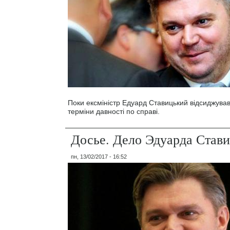
Поки ексміністр Едуард Ставицький відсиджувавс
терміни давності по справі.
Досье. Дело Эдуарда Стави
пн, 13/02/2017 - 16:52