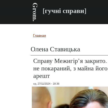
Grom.
[гучні справи]
Главная
Вы здесь
Олена Ставицька
Справу Межигір’я закрито.
не покараний, з майна його
арешт
ср, 27/11/2024 - 18:36