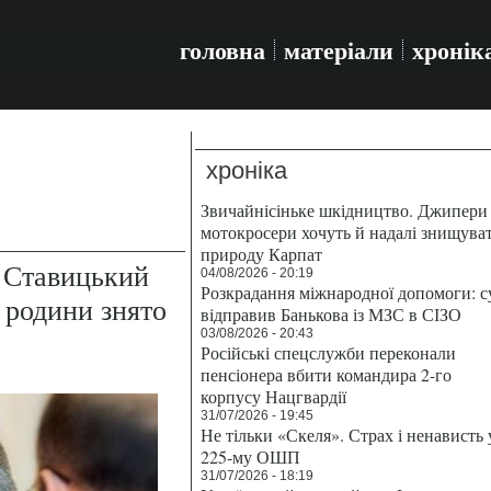
головна
матеріали
хронік
хроніка
Звичайнісіньке шкідництво. Джипери 
мотокросери хочуть й надалі знищува
природу Карпат
 Ставицький
04/08/2026 - 20:19
Розкрадання міжнародної допомоги: с
 родини знято
відправив Банькова із МЗС в СІЗО
03/08/2026 - 20:43
Російські спецслужби переконали
пенсіонера вбити командира 2-го
корпусу Нацгвардії
31/07/2026 - 19:45
Не тільки «Скеля». Страх і ненависть 
225-му ОШП
31/07/2026 - 18:19