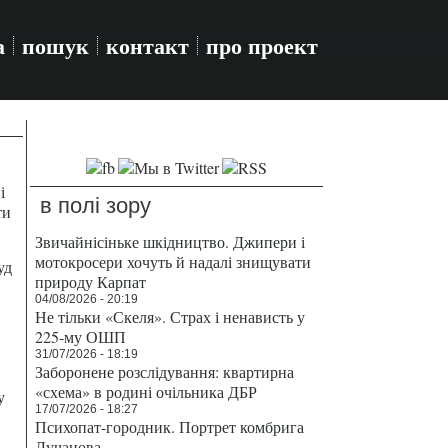
а
пошук
контакт
про проект
і
в полі зору
ти
Звичайнісіньке шкідництво. Джипери і
мотокросери хочуть й надалі знищувати
уд
природу Карпат
04/08/2026 - 20:19
Не тільки «Скеля». Страх і ненависть у
225-му ОШП
31/07/2026 - 18:19
Заборонене розслідування: квартирна
«схема» в родині очільника ДБР
у
17/07/2026 - 18:27
Психопат-городник. Портрет комбрига
Лучанова