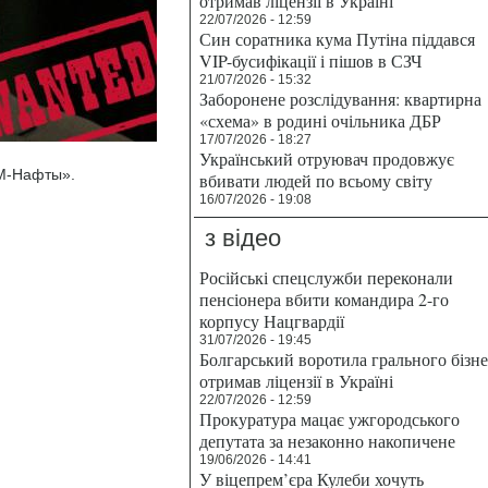
отримав ліцензії в Україні
22/07/2026 - 12:59
Син соратника кума Путіна піддався
VIP-бусифікації і пішов в СЗЧ
21/07/2026 - 15:32
Заборонене розслідування: квартирна
«схема» в родині очільника ДБР
17/07/2026 - 18:27
Український отруювач продовжує
СМ-Нафты».
вбивати людей по всьому світу
16/07/2026 - 19:08
з відео
Російські спецслужби переконали
пенсіонера вбити командира 2-го
корпусу Нацгвардії
31/07/2026 - 19:45
Болгарський воротила грального бізн
отримав ліцензії в Україні
22/07/2026 - 12:59
Прокуратура мацає ужгородського
депутата за незаконно накопичене
19/06/2026 - 14:41
У віцепрем’єра Кулеби хочуть