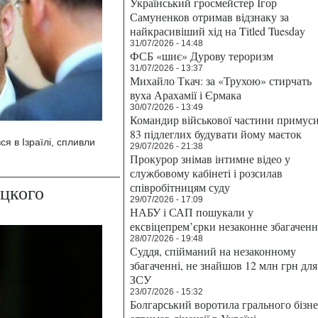
Український гросмейстер Ігор
Самуненков отримав відзнаку за
найкрасивіший хід на Titled Tuesday
31/07/2026 - 14:48
ФСБ «шиє» Дурову тероризм
31/07/2026 - 13:37
Михайло Ткач: за «Трухою» стирчать
вуха Арахамії і Єрмака
30/07/2026 - 13:49
Командир військової частини примус
83 підлеглих будувати йому маєток
я в Ізраїлі, спливли
29/07/2026 - 21:38
Прокурор знімав інтимне відео у
службовому кабінеті і розсилав
співробітницям суду
цкого
29/07/2026 - 17:09
НАБУ і САП пошукали у
ексвіцепрем’єрки незаконне збагаченн
28/07/2026 - 19:48
Суддя, спійманий на незаконному
збагаченні, не знайшов 12 млн грн для
ЗСУ
23/07/2026 - 15:32
Болгарський воротила грального бізн