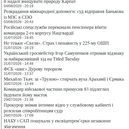
й надалі знищувати природу Карпат
04/08/2026 - 20:19
Розкрадання міжнародної допомоги: суд відправив Банькова
із МЗС в СІЗО
03/08/2026 - 20:43
Російські спецслужби переконали пенсіонера вбити
командира 2-го корпусу Нацгвардії
31/07/2026 - 19:45
Не тільки «Скеля». Страх і ненависть у 225-му ОШП
31/07/2026 - 18:19
Український гросмейстер Ігор Самуненков отримав відзнаку
за найкрасивіший хід на Titled Tuesday
31/07/2026 - 14:48
ФСБ «шиє» Дурову тероризм
31/07/2026 - 13:37
Михайло Ткач: за «Трухою» стирчать вуха Арахамії і Єрмака
30/07/2026 - 13:49
Командир військової частини примусив 83 підлеглих
будувати йому маєток
29/07/2026 - 21:38
Прокурор знімав інтимне відео у службовому кабінеті і
розсилав співробітницям суду
29/07/2026 - 17:09
НАБУ і САП пошукали у ексвіцепрем’єрки незаконне
збагачення