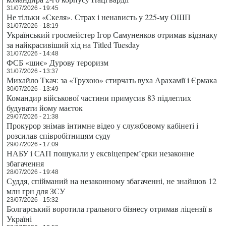
31/07/2026 - 19:45
Не тільки «Скеля». Страх і ненависть у 225-му ОШП
31/07/2026 - 18:19
Український гросмейстер Ігор Самуненков отримав відзнаку
за найкрасивіший хід на Titled Tuesday
31/07/2026 - 14:48
ФСБ «шиє» Дурову тероризм
31/07/2026 - 13:37
Михайло Ткач: за «Трухою» стирчать вуха Арахамії і Єрмака
30/07/2026 - 13:49
Командир військової частини примусив 83 підлеглих
будувати йому маєток
29/07/2026 - 21:38
Прокурор знімав інтимне відео у службовому кабінеті і
розсилав співробітницям суду
29/07/2026 - 17:09
НАБУ і САП пошукали у ексвіцепрем’єрки незаконне
збагачення
28/07/2026 - 19:48
Суддя, спійманий на незаконному збагаченні, не знайшов 12
млн грн для ЗСУ
23/07/2026 - 15:32
Болгарський воротила грального бізнесу отримав ліцензії в
Україні