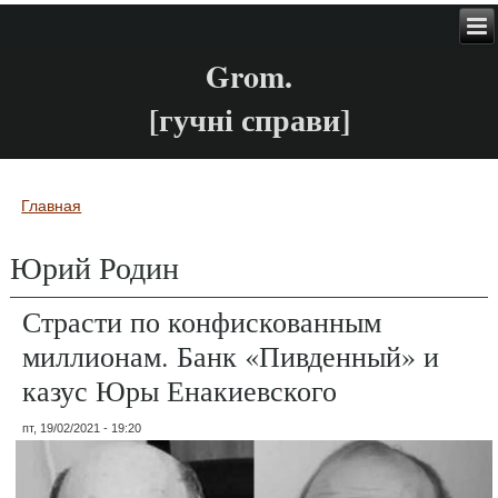
Grom.
[гучні справи]
Главная
Вы здесь
Юрий Родин
Страсти по конфискованным
миллионам. Банк «Пивденный» и
казус Юры Енакиевского
пт, 19/02/2021 - 19:20