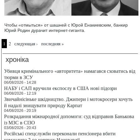
Чтобы «отмыться» от шашней с Юрой Енакиевским, банкир
Юрий Родин дурачит интернет-гиганта.
Страницы
1
2
следующая ›
последняя »
хроніка
Убивця кримінального «авторитета» намагався сховатись від
тюрми в ЗСУ
06/08/2026 - 14:28
НАБУ і САП вручили експослу в США нові підозри
06/08/2026 - 12:19
Звичайнісіньке шкідництво. Джипери і мотокросери хочуть
й надалі знищувати природу Карпат
04/08/2026 - 20:19
Розкрадання міжнародної допомоги: суд відправив Банькова
із МЗС в СІЗО
03/08/2026 - 20:43
Російські спецслужби переконали пенсіонера вбити
командира 2-го корпусу Нацгвардії