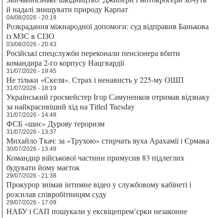
й надалі знищувати природу Карпат
04/08/2026 - 20:19
Розкрадання міжнародної допомоги: суд відправив Банькова
із МЗС в СІЗО
03/08/2026 - 20:43
Російські спецслужби переконали пенсіонера вбити
командира 2-го корпусу Нацгвардії
31/07/2026 - 19:45
Не тільки «Скеля». Страх і ненависть у 225-му ОШП
31/07/2026 - 18:19
Український гросмейстер Ігор Самуненков отримав відзнаку
за найкрасивіший хід на Titled Tuesday
31/07/2026 - 14:48
ФСБ «шиє» Дурову тероризм
31/07/2026 - 13:37
Михайло Ткач: за «Трухою» стирчать вуха Арахамії і Єрмака
30/07/2026 - 13:49
Командир військової частини примусив 83 підлеглих
будувати йому маєток
29/07/2026 - 21:38
Прокурор знімав інтимне відео у службовому кабінеті і
розсилав співробітницям суду
29/07/2026 - 17:09
НАБУ і САП пошукали у ексвіцепрем’єрки незаконне