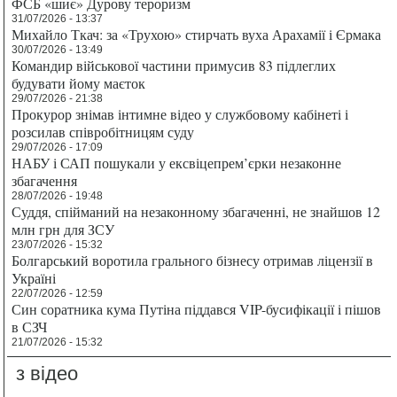
ФСБ «шиє» Дурову тероризм
31/07/2026 - 13:37
Михайло Ткач: за «Трухою» стирчать вуха Арахамії і Єрмака
30/07/2026 - 13:49
Командир військової частини примусив 83 підлеглих
будувати йому маєток
29/07/2026 - 21:38
Прокурор знімав інтимне відео у службовому кабінеті і
розсилав співробітницям суду
29/07/2026 - 17:09
НАБУ і САП пошукали у ексвіцепрем’єрки незаконне
збагачення
28/07/2026 - 19:48
Суддя, спійманий на незаконному збагаченні, не знайшов 12
млн грн для ЗСУ
23/07/2026 - 15:32
Болгарський воротила грального бізнесу отримав ліцензії в
Україні
22/07/2026 - 12:59
Син соратника кума Путіна піддався VIP-бусифікації і пішов
в СЗЧ
21/07/2026 - 15:32
з відео