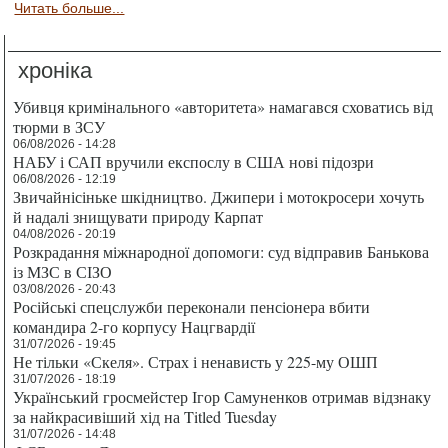
Читать больше...
хроніка
Убивця кримінального «авторитета» намагався сховатись від
тюрми в ЗСУ
06/08/2026 - 14:28
НАБУ і САП вручили експослу в США нові підозри
06/08/2026 - 12:19
Звичайнісіньке шкідництво. Джипери і мотокросери хочуть
й надалі знищувати природу Карпат
04/08/2026 - 20:19
Розкрадання міжнародної допомоги: суд відправив Банькова
із МЗС в СІЗО
03/08/2026 - 20:43
Російські спецслужби переконали пенсіонера вбити
командира 2-го корпусу Нацгвардії
31/07/2026 - 19:45
Не тільки «Скеля». Страх і ненависть у 225-му ОШП
31/07/2026 - 18:19
Український гросмейстер Ігор Самуненков отримав відзнаку
за найкрасивіший хід на Titled Tuesday
31/07/2026 - 14:48