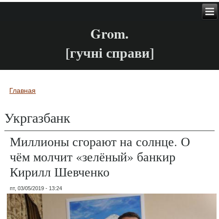
Grom.
[гучні справи]
Главная
Вы здесь
Укргазбанк
Миллионы сгорают на солнце. О
чём молчит «зелёный» банкир
Кирилл Шевченко
пт, 03/05/2019 - 13:24