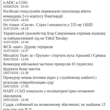
із МЗС в СІЗО
03/08/2026 - 20:43
Російські спецслужби переконали пенсіонера вбити
командира 2-го корпусу Нацгвардії
31/07/2026 - 19:45
Не тільки «Скеля». Страх і ненависть у 225-му ОШП
31/07/2026 - 18:19
Український гросмейстер Ігор Самуненков отримав відзнаку
за найкрасивіший хід на Titled Tuesday
31/07/2026 - 14:48
ФСБ «шиє» Дурову тероризм
31/07/2026 - 13:37
Михайло Ткач: за «Трухою» стирчать вуха Арахамії і Єрмака
30/07/2026 - 13:49
Командир військової частини примусив 83 підлеглих
будувати йому маєток
29/07/2026 - 21:38
Прокурор знімав інтимне відео у службовому кабінеті і
розсилав співробітницям суду
29/07/2026 - 17:09
НАБУ і САП пошукали у ексвіцепрем’єрки незаконне
збагачення
28/07/2026 - 19:48
Суддя, спійманий на незаконному збагаченні, не знайшов 12
млн грн для ЗСУ