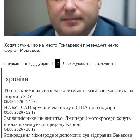
Ходят слухи, что на место Гонтаревой претендует некто
Сергей Мамедов.
Страницы
« первая
‹ предыдущая
1
2
3
следующая ›
последняя »
хроніка
Убивця кримінального «авторитета» намагався сховатись від
тюрми в ЗСУ
06/08/2026 - 14:28
НАБУ і САП вручили експослу в США нові підозри
06/08/2026 - 12:19
Звичайнісіньке шкідництво. Джипери і мотокросери хочуть
й надалі знищувати природу Карпат
04/08/2026 - 20:19
Розкрадання міжнародної допомоги: суд відправив Банькова