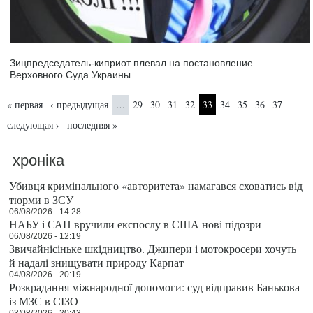
Зицпредседатель-киприот плевал на постановление
Верховного Суда Украины.
Страницы
« первая
‹ предыдущая
29
30
31
32
33
34
35
36
37
…
следующая ›
последняя »
хроніка
Убивця кримінального «авторитета» намагався сховатись від
тюрми в ЗСУ
06/08/2026 - 14:28
НАБУ і САП вручили експослу в США нові підозри
06/08/2026 - 12:19
Звичайнісіньке шкідництво. Джипери і мотокросери хочуть
й надалі знищувати природу Карпат
04/08/2026 - 20:19
Розкрадання міжнародної допомоги: суд відправив Банькова
із МЗС в СІЗО