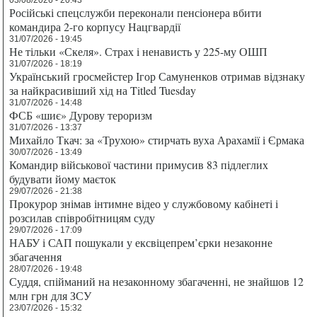
03/08/2026 - 20:43
Російські спецслужби переконали пенсіонера вбити
командира 2-го корпусу Нацгвардії
31/07/2026 - 19:45
Не тільки «Скеля». Страх і ненависть у 225-му ОШП
31/07/2026 - 18:19
Український гросмейстер Ігор Самуненков отримав відзнаку
за найкрасивіший хід на Titled Tuesday
31/07/2026 - 14:48
ФСБ «шиє» Дурову тероризм
31/07/2026 - 13:37
Михайло Ткач: за «Трухою» стирчать вуха Арахамії і Єрмака
30/07/2026 - 13:49
Командир військової частини примусив 83 підлеглих
будувати йому маєток
29/07/2026 - 21:38
Прокурор знімав інтимне відео у службовому кабінеті і
розсилав співробітницям суду
29/07/2026 - 17:09
НАБУ і САП пошукали у ексвіцепрем’єрки незаконне
збагачення
28/07/2026 - 19:48
Суддя, спійманий на незаконному збагаченні, не знайшов 12
млн грн для ЗСУ
23/07/2026 - 15:32