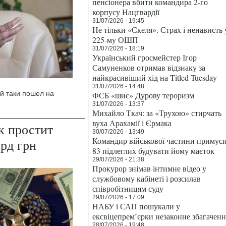
пенсіонера вбити командира 2-го
корпусу Нацгвардії
31/07/2026 - 19:45
Не тільки «Скеля». Страх і ненависть 
225-му ОШП
31/07/2026 - 18:19
Український гросмейстер Ігор
Самуненков отримав відзнаку за
найкрасивіший хід на Titled Tuesday
31/07/2026 - 14:48
 таки пошел на
ФСБ «шиє» Дурову тероризм
31/07/2026 - 13:37
Михайло Ткач: за «Трухою» стирчать
вуха Арахамії і Єрмака
к простит
30/07/2026 - 13:49
Командир військової частини примус
лрд грн
83 підлеглих будувати йому маєток
29/07/2026 - 21:38
Прокурор знімав інтимне відео у
службовому кабінеті і розсилав
співробітницям суду
29/07/2026 - 17:09
НАБУ і САП пошукали у
ексвіцепрем’єрки незаконне збагаченн
28/07/2026 - 19:48