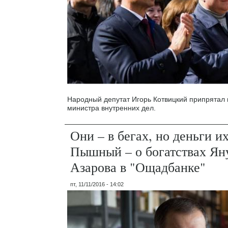
Народный депутат Игорь Котвицкий припрятал
министра внутренних дел.
Они – в бегах, но деньги их
Пышный – о богатствах Ян
Азарова в "Ощадбанке"
пт, 11/11/2016 - 14:02