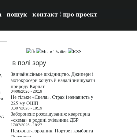
а
пошук
контакт
про проект
в полі зору
Звичайнісіньке шкідництво. Джипери і
А
мотокросери хочуть й надалі знищувати
природу Карпат
і
04/08/2026 - 20:19
Не тільки «Скеля». Страх і ненависть у
ти
225-му ОШП
31/07/2026 - 18:19
Заборонене розслідування: квартирна
уд
«схема» в родині очільника ДБР
17/07/2026 - 18:27
Психопат-городник. Портрет комбрига
Лучанова