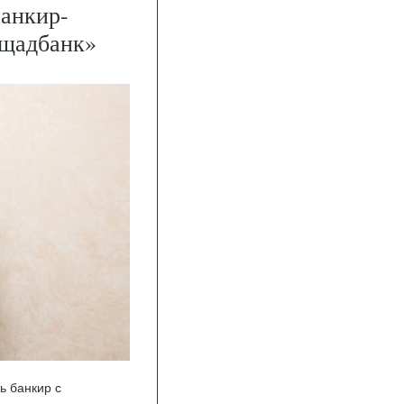
анкир-
Ощадбанк»
ь банкир с