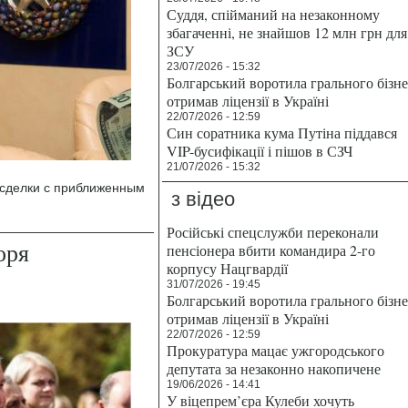
Суддя, спійманий на незаконному
збагаченні, не знайшов 12 млн грн для
ЗСУ
23/07/2026 - 15:32
Болгарський воротила грального бізн
отримав ліцензії в Україні
22/07/2026 - 12:59
Син соратника кума Путіна піддався
VIP-бусифікації і пішов в СЗЧ
21/07/2026 - 15:32
 сделки с приближенным
з відео
Російські спецслужби переконали
оря
пенсіонера вбити командира 2-го
корпусу Нацгвардії
31/07/2026 - 19:45
Болгарський воротила грального бізн
отримав ліцензії в Україні
22/07/2026 - 12:59
Прокуратура мацає ужгородського
депутата за незаконно накопичене
19/06/2026 - 14:41
У віцепрем’єра Кулеби хочуть