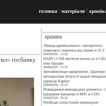
головна
матеріали
хронік
хроніка
Убивця кримінального «авторитета»
намагався сховатись від тюрми в ЗСУ
06/08/2026 - 14:28
тил» госбанку
НАБУ і САП вручили експослу в СШ
нові підозри
06/08/2026 - 12:19
Звичайнісіньке шкідництво. Джипери 
мотокросери хочуть й надалі знищува
природу Карпат
04/08/2026 - 20:19
Розкрадання міжнародної допомоги: с
відправив Банькова із МЗС в СІЗО
03/08/2026 - 20:43
Російські спецслужби переконали