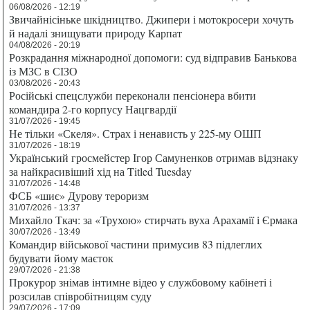
06/08/2026 - 12:19
Звичайнісіньке шкідництво. Джипери і мотокросери хочуть
й надалі знищувати природу Карпат
04/08/2026 - 20:19
Розкрадання міжнародної допомоги: суд відправив Банькова
із МЗС в СІЗО
03/08/2026 - 20:43
Російські спецслужби переконали пенсіонера вбити
командира 2-го корпусу Нацгвардії
31/07/2026 - 19:45
Не тільки «Скеля». Страх і ненависть у 225-му ОШП
31/07/2026 - 18:19
Український гросмейстер Ігор Самуненков отримав відзнаку
за найкрасивіший хід на Titled Tuesday
31/07/2026 - 14:48
ФСБ «шиє» Дурову тероризм
31/07/2026 - 13:37
Михайло Ткач: за «Трухою» стирчать вуха Арахамії і Єрмака
30/07/2026 - 13:49
Командир військової частини примусив 83 підлеглих
будувати йому маєток
29/07/2026 - 21:38
Прокурор знімав інтимне відео у службовому кабінеті і
розсилав співробітницям суду
29/07/2026 - 17:09