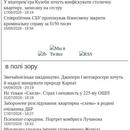
У віцепрем’єра Кулеби хочуть конфіскувати столичну
квартиру, записану на сестру
17/06/2026 - 18:19
Співробітник СБУ пропонував бізнесмену закрити
кримінальну справу за $150 тисяч
16/06/2026 - 16:56
в полі зору
Звичайнісіньке шкідництво. Джипери і мотокросери хочуть
й надалі знищувати природу Карпат
04/08/2026 - 20:19
Не тільки «Скеля». Страх і ненависть у 225-му ОШП
31/07/2026 - 18:19
Заборонене розслідування: квартирна «схема» в родині
очільника ДБР
17/07/2026 - 18:27
Психопат-городник. Портрет комбрига Лучанова
16/07/2026 - 16:42
Мільярдна гральна імперія громадянина Журила