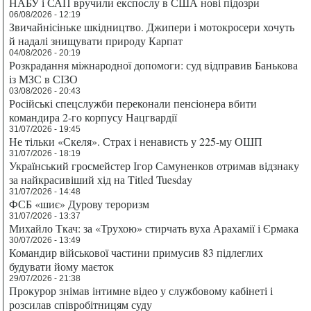
НАБУ і САП вручили експослу в США нові підозри
06/08/2026 - 12:19
Звичайнісіньке шкідництво. Джипери і мотокросери хочуть
й надалі знищувати природу Карпат
04/08/2026 - 20:19
Розкрадання міжнародної допомоги: суд відправив Банькова
із МЗС в СІЗО
03/08/2026 - 20:43
Російські спецслужби переконали пенсіонера вбити
командира 2-го корпусу Нацгвардії
31/07/2026 - 19:45
Не тільки «Скеля». Страх і ненависть у 225-му ОШП
31/07/2026 - 18:19
Український гросмейстер Ігор Самуненков отримав відзнаку
за найкрасивіший хід на Titled Tuesday
31/07/2026 - 14:48
ФСБ «шиє» Дурову тероризм
31/07/2026 - 13:37
Михайло Ткач: за «Трухою» стирчать вуха Арахамії і Єрмака
30/07/2026 - 13:49
Командир військової частини примусив 83 підлеглих
будувати йому маєток
29/07/2026 - 21:38
Прокурор знімав інтимне відео у службовому кабінеті і
розсилав співробітницям суду