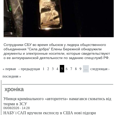
Сотрудники СБУ во время обысков у лидера общественного
объединения "Сила добра" Елены Бережной обнаружили
документы и электронные носители, которые свидетельствуют
о ее антиукраинской деятельности по заданию спецслужб РФ.
Страницы
« первая
‹ предыдущая
1
2
3
4
5
6
7
8
9
следующая ›
…
последняя »
хроніка
Убивця кримінального «авторитета» намагався сховатись від
тюрми в ЗСУ
06/08/2026 - 14:28
НАБУ і САП вручили експослу в США нові підозри