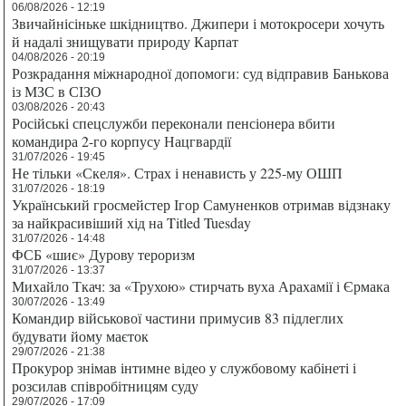
06/08/2026 - 12:19
Звичайнісіньке шкідництво. Джипери і мотокросери хочуть
й надалі знищувати природу Карпат
04/08/2026 - 20:19
Розкрадання міжнародної допомоги: суд відправив Банькова
із МЗС в СІЗО
03/08/2026 - 20:43
Російські спецслужби переконали пенсіонера вбити
командира 2-го корпусу Нацгвардії
31/07/2026 - 19:45
Не тільки «Скеля». Страх і ненависть у 225-му ОШП
31/07/2026 - 18:19
Український гросмейстер Ігор Самуненков отримав відзнаку
за найкрасивіший хід на Titled Tuesday
31/07/2026 - 14:48
ФСБ «шиє» Дурову тероризм
31/07/2026 - 13:37
Михайло Ткач: за «Трухою» стирчать вуха Арахамії і Єрмака
30/07/2026 - 13:49
Командир військової частини примусив 83 підлеглих
будувати йому маєток
29/07/2026 - 21:38
Прокурор знімав інтимне відео у службовому кабінеті і
розсилав співробітницям суду
29/07/2026 - 17:09