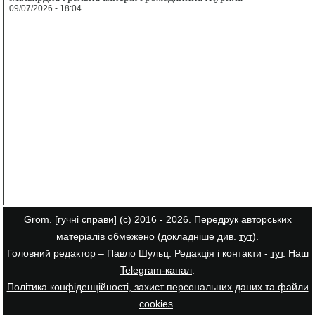
09/07/2026 - 18:04
Grom.
[гучні справи]
(с) 2016 - 2026. Передрук авторських
матеріалів обмежено (докладніше див.
тут
).
Головний редактор – Павло Шульц. Редакція і контакти -
тут
. Наш
Telegram-канал
.
Політика конфіденційності, захист персональних даних та файли
cookies
.