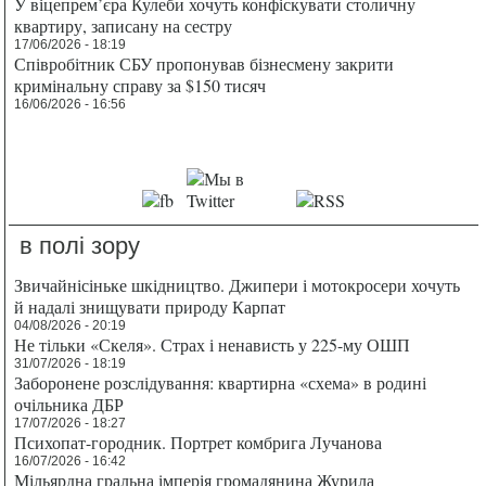
У віцепрем’єра Кулеби хочуть конфіскувати столичну
квартиру, записану на сестру
17/06/2026 - 18:19
Співробітник СБУ пропонував бізнесмену закрити
кримінальну справу за $150 тисяч
16/06/2026 - 16:56
в полі зору
Звичайнісіньке шкідництво. Джипери і мотокросери хочуть
й надалі знищувати природу Карпат
04/08/2026 - 20:19
Не тільки «Скеля». Страх і ненависть у 225-му ОШП
31/07/2026 - 18:19
Заборонене розслідування: квартирна «схема» в родині
очільника ДБР
17/07/2026 - 18:27
Психопат-городник. Портрет комбрига Лучанова
16/07/2026 - 16:42
Мільярдна гральна імперія громадянина Журила