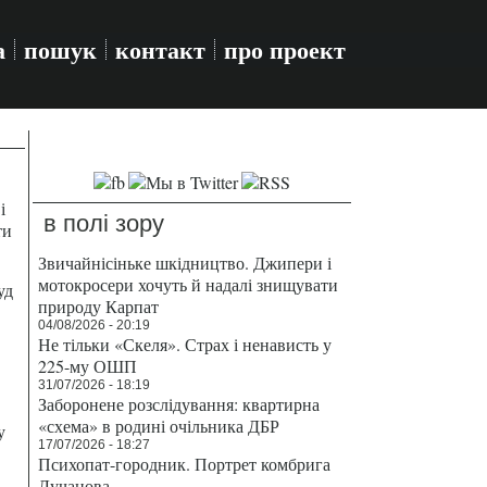
а
пошук
контакт
про проект
і
в полі зору
ти
Звичайнісіньке шкідництво. Джипери і
мотокросери хочуть й надалі знищувати
уд
природу Карпат
04/08/2026 - 20:19
Не тільки «Скеля». Страх і ненависть у
225-му ОШП
31/07/2026 - 18:19
Заборонене розслідування: квартирна
«схема» в родині очільника ДБР
у
17/07/2026 - 18:27
Психопат-городник. Портрет комбрига
Лучанова