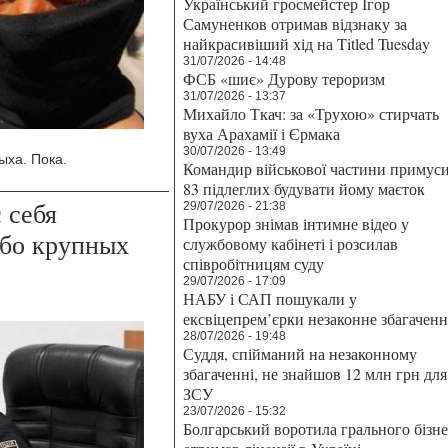
Український гросмейстер Ігор
Самуненков отримав відзнаку за
найкрасивіший хід на Titled Tuesday
31/07/2026 - 14:48
ФСБ «шиє» Дурову тероризм
31/07/2026 - 13:37
Михайло Ткач: за «Трухою» стирчать
вуха Арахамії і Єрмака
30/07/2026 - 13:49
ыха. Пока.
Командир військової частини примус
83 підлеглих будувати йому маєток
 себя
29/07/2026 - 21:38
Прокурор знімав інтимне відео у
обо крупных
службовому кабінеті і розсилав
співробітницям суду
29/07/2026 - 17:09
НАБУ і САП пошукали у
ексвіцепрем’єрки незаконне збагаченн
28/07/2026 - 19:48
Суддя, спійманий на незаконному
збагаченні, не знайшов 12 млн грн для
ЗСУ
23/07/2026 - 15:32
Болгарський воротила грального бізн