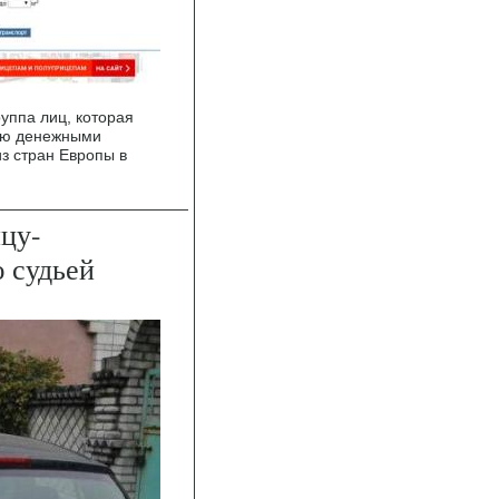
уппа лиц, которая
нию денежными
з стран Европы в
цу-
 судьей