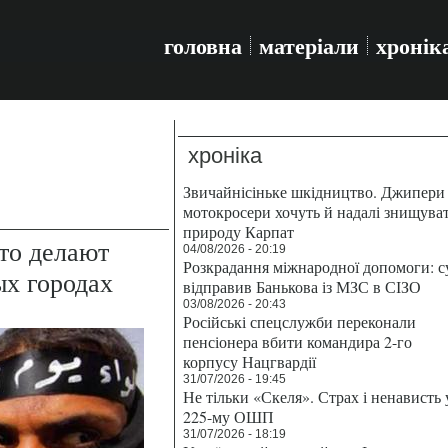
головна
матеріали
хронік
хроніка
Звичайнісіньке шкідництво. Джипери 
мотокросери хочуть й надалі знищува
природу Карпат
то делают
04/08/2026 - 20:19
Розкрадання міжнародної допомоги: с
х городах
відправив Банькова із МЗС в СІЗО
03/08/2026 - 20:43
Російські спецслужби переконали
пенсіонера вбити командира 2-го
корпусу Нацгвардії
31/07/2026 - 19:45
Не тільки «Скеля». Страх і ненависть 
225-му ОШП
31/07/2026 - 18:19