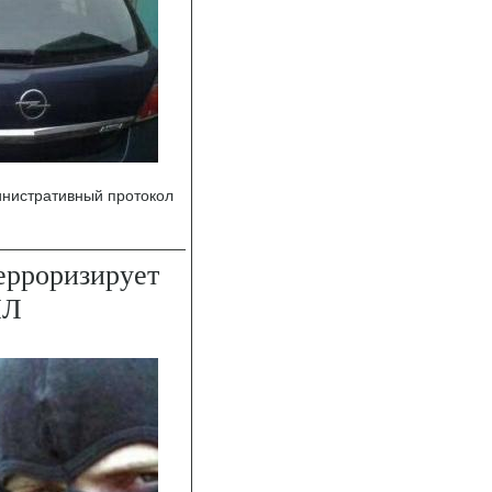
инистративный протокол
ерроризирует
ИЛ