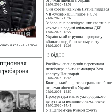
отримав ліцензії в Україні
22/07/2026 - 12:59
Син соратника кума Путіна піддався
VIP-бусифікації і пішов в СЗЧ
21/07/2026 - 15:32
Заборонене розслідування: квартирна
«схема» в родині очільника ДБР
17/07/2026 - 18:27
Український отруювач продовжує
вбивати людей по всьому світу
овать в крайне наглой
16/07/2026 - 19:08
з відео
упционная
Російські спецслужби переконали
пенсіонера вбити командира 2-го
агробарона
корпусу Нацгвардії
31/07/2026 - 19:45
Болгарський воротила грального бізн
отримав ліцензії в Україні
22/07/2026 - 12:59
Прокуратура мацає ужгородського
депутата за незаконно накопичене
19/06/2026 - 14:41
У віцепрем’єра Кулеби хочуть