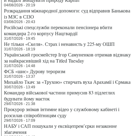
04/08/2026 - 20:19
Розкрадання міжнародної допомоги: суд відправив Банькова
із МЗС в СІЗО
03/08/2026 - 20:43
Російські спецслужби переконали пенсіонера вбити
командира 2-го корпусу Нацгвардії
31/07/2026 - 19:45
Не тільки «Скеля». Страх і ненависть у 225-му ОШП
31/07/2026 - 18:19
Український гросмейстер Ігор Самуненков отримав відзнаку
за найкрасивіший хід на Titled Tuesday
31/07/2026 - 14:48
ФСБ «шиє» Дурову тероризм
31/07/2026 - 13:37
Михайло Ткач: за «Трухою» стирчать вуха Арахамії і Єрмака
30/07/2026 - 13:49
Командир військової частини примусив 83 підлеглих
будувати йому маєток
29/07/2026 - 21:38
Прокурор знімав інтимне відео у службовому кабінеті і
розсилав співробітницям суду
29/07/2026 - 17:09
НАБУ і САП пошукали у ексвіцепрем’єрки незаконне
збагачення