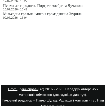
17/07/2026 - 18:27
Психопат-городник. Портрет комбрига Лучанова
16/07/2026 - 16:42
Мільярдна гральна імперія громадянина Журила
09/07/2026 - 18:04
Grom.
[гучні справи]
(с) 2016 - 2026. Передрук авторських
матеріалів обмежено (докладніше див.
тут
).
Головний редактор – Павло Шульц. Редакція і контакти -
тут
. Наш
Telegram-канал
.