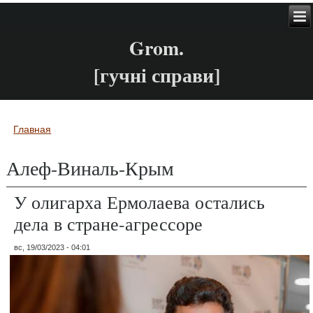
Grom.
[гучні справи]
Главная
Вы здесь
Алеф-Виналь-Крым
У олигарха Ермолаева остались
дела в стране-агрессоре
вс, 19/03/2023 - 04:01