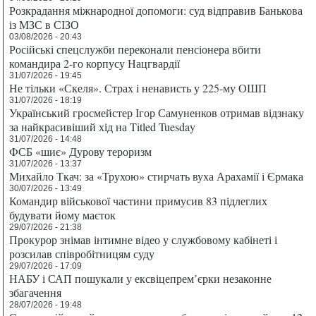
Розкрадання міжнародної допомоги: суд відправив Банькова
із МЗС в СІЗО
03/08/2026 - 20:43
Російські спецслужби переконали пенсіонера вбити
командира 2-го корпусу Нацгвардії
31/07/2026 - 19:45
Не тільки «Скеля». Страх і ненависть у 225-му ОШП
31/07/2026 - 18:19
Український гросмейстер Ігор Самуненков отримав відзнаку
за найкрасивіший хід на Titled Tuesday
31/07/2026 - 14:48
ФСБ «шиє» Дурову тероризм
31/07/2026 - 13:37
Михайло Ткач: за «Трухою» стирчать вуха Арахамії і Єрмака
30/07/2026 - 13:49
Командир військової частини примусив 83 підлеглих
будувати йому маєток
29/07/2026 - 21:38
Прокурор знімав інтимне відео у службовому кабінеті і
розсилав співробітницям суду
29/07/2026 - 17:09
НАБУ і САП пошукали у ексвіцепрем’єрки незаконне
збагачення
28/07/2026 - 19:48