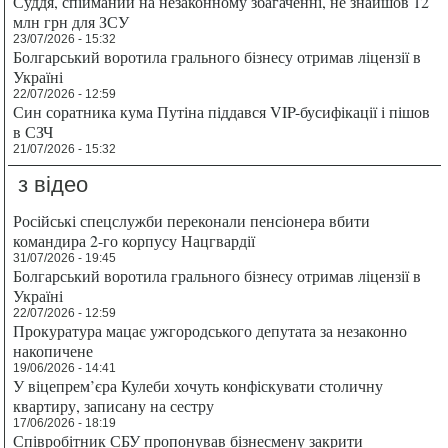
Суддя, спійманий на незаконному збагаченні, не знайшов 12
млн грн для ЗСУ
23/07/2026 - 15:32
Болгарський воротила грального бізнесу отримав ліцензії в
Україні
22/07/2026 - 12:59
Син соратника кума Путіна піддався VIP-бусифікації і пішов
в СЗЧ
21/07/2026 - 15:32
з відео
Російські спецслужби переконали пенсіонера вбити
командира 2-го корпусу Нацгвардії
31/07/2026 - 19:45
Болгарський воротила грального бізнесу отримав ліцензії в
Україні
22/07/2026 - 12:59
Прокуратура мацає ужгородського депутата за незаконно
накопичене
19/06/2026 - 14:41
У віцепрем’єра Кулеби хочуть конфіскувати столичну
квартиру, записану на сестру
17/06/2026 - 18:19
Співробітник СБУ пропонував бізнесмену закрити