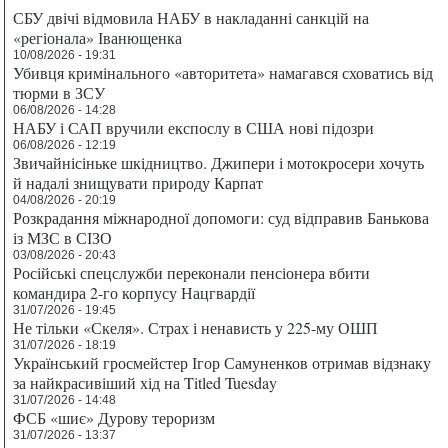
СБУ двічі відмовила НАБУ в накладанні санкцій на
«регіонала» Іванющенка
10/08/2026 - 19:31
Убивця кримінального «авторитета» намагався сховатись від
тюрми в ЗСУ
06/08/2026 - 14:28
НАБУ і САП вручили експослу в США нові підозри
06/08/2026 - 12:19
Звичайнісіньке шкідництво. Джипери і мотокросери хочуть
й надалі знищувати природу Карпат
04/08/2026 - 20:19
Розкрадання міжнародної допомоги: суд відправив Банькова
із МЗС в СІЗО
03/08/2026 - 20:43
Російські спецслужби переконали пенсіонера вбити
командира 2-го корпусу Нацгвардії
31/07/2026 - 19:45
Не тільки «Скеля». Страх і ненависть у 225-му ОШП
31/07/2026 - 18:19
Український гросмейстер Ігор Самуненков отримав відзнаку
за найкрасивіший хід на Titled Tuesday
31/07/2026 - 14:48
ФСБ «шиє» Дурову тероризм
31/07/2026 - 13:37