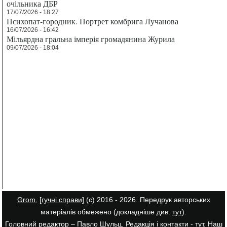
очільника ДБР
17/07/2026 - 18:27
Психопат-городник. Портрет комбрига Лучанова
16/07/2026 - 16:42
Мільярдна гральна імперія громадянина Журила
09/07/2026 - 18:04
Grom.
[гучні справи]
(с) 2016 - 2026. Передрук авторських
матеріалів обмежено (докладніше див.
тут
).
Головний редактор – Павло Шульц. Редакція і контакти -
тут
. Наш