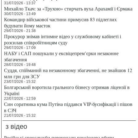
31/07/2026 - 13:37
Михайло Ткач: за «Трухою» стирчать вуха Арахамії і Єрмака
30/07/2026 - 13:49
Командир військової частини примусив 83 підлеглих
будувати йому маєток
29/07/2026 - 21:38
Прокурор знімав інтимне відео у службовому кабінеті і
розсилав співробітницям суду
29/07/2026 - 17:09
НАБУ і САП пошукали у ексвіцепрем’єрки незаконне
збагачення
28/07/2026 - 19:48
Суддя, спійманий на незаконному збагаченні, не знайшов 12
млн грн для ЗСУ
23/07/2026 - 15:32
Болгарський воротила грального бізнесу отримав ліцензії в
Україні
22/07/2026 - 12:59
Син соратника кума Путіна піддався VIP-бусифікації і пішов
в СЗЧ
21/07/2026 - 15:32
з відео
Російські спецслужби переконали пенсіонера вбити