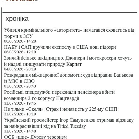
хроніка
Убивця кримінального «авторитета» намагався сховатись від
тюрми в ЗСУ
06/08/2026 - 14:28
НАБУ і САП вручили експослу в США нові підозри
06/08/2026 - 12:19
Звичайнісіньке шкідництво. Джипери і мотокросери хочуть
й надалі знищувати природу Карпат
04/08/2026 - 20:19
Розкрадання міжнародної допомоги: суд відправив Банькова
із МЗС в СІЗО
03/08/2026 - 20:43
Російські спецслужби переконали пенсіонера вбити
командира 2-го корпусу Нацгвардії
31/07/2026 - 19:45
Не тільки «Скеля». Страх і ненависть у 225-му ОШП
31/07/2026 - 18:19
Український гросмейстер Ігор Самуненков отримав відзнаку
за найкрасивіший хід на Titled Tuesday
31/07/2026 - 14:48
ФСБ «шиє» Дурову тероризм