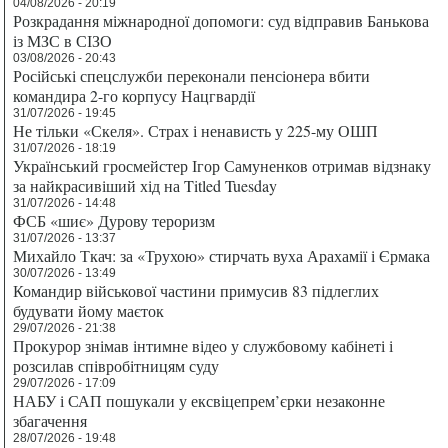
04/08/2026 - 20:19
Розкрадання міжнародної допомоги: суд відправив Банькова
із МЗС в СІЗО
03/08/2026 - 20:43
Російські спецслужби переконали пенсіонера вбити
командира 2-го корпусу Нацгвардії
31/07/2026 - 19:45
Не тільки «Скеля». Страх і ненависть у 225-му ОШП
31/07/2026 - 18:19
Український гросмейстер Ігор Самуненков отримав відзнаку
за найкрасивіший хід на Titled Tuesday
31/07/2026 - 14:48
ФСБ «шиє» Дурову тероризм
31/07/2026 - 13:37
Михайло Ткач: за «Трухою» стирчать вуха Арахамії і Єрмака
30/07/2026 - 13:49
Командир військової частини примусив 83 підлеглих
будувати йому маєток
29/07/2026 - 21:38
Прокурор знімав інтимне відео у службовому кабінеті і
розсилав співробітницям суду
29/07/2026 - 17:09
НАБУ і САП пошукали у ексвіцепрем’єрки незаконне
збагачення
28/07/2026 - 19:48