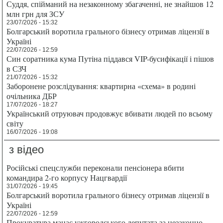
Суддя, спійманий на незаконному збагаченні, не знайшов 12
млн грн для ЗСУ
23/07/2026 - 15:32
Болгарський воротила грального бізнесу отримав ліцензії в
Україні
22/07/2026 - 12:59
Син соратника кума Путіна піддався VIP-бусифікації і пішов
в СЗЧ
21/07/2026 - 15:32
Заборонене розслідування: квартирна «схема» в родині
очільника ДБР
17/07/2026 - 18:27
Український отруювач продовжує вбивати людей по всьому
світу
16/07/2026 - 19:08
з відео
Російські спецслужби переконали пенсіонера вбити
командира 2-го корпусу Нацгвардії
31/07/2026 - 19:45
Болгарський воротила грального бізнесу отримав ліцензії в
Україні
22/07/2026 - 12:59
Прокуратура мацає ужгородського депутата за незаконно