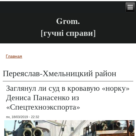
Grom.
[гучні справи]
Главная
Вы здесь
Переяслав-Хмельницкий район
Заглянул ли суд в кровавую «норку»
Дениса Панасенко из
«Спецтехноэкспорта»
пн, 18/03/2019 - 22:32