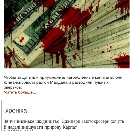
Чтобы защитить и приумножить награбленные капиталы, они
финансировали разгон Майдана и разводили пушных
зверьков.
Читать больше...
хроніка
Звичайнісіньке шкідництво. Джипери і мотокросери хочуть
й надалі знищувати природу Карпат