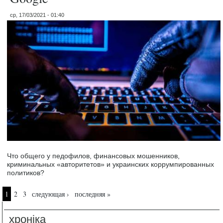
ср, 17/03/2021 - 01:40
Что общего у педофилов, финансовых мошенников,
криминальных «авторитетов» и украинских коррумпированных
политиков?
Страницы
1
2
3
следующая ›
последняя »
хроніка