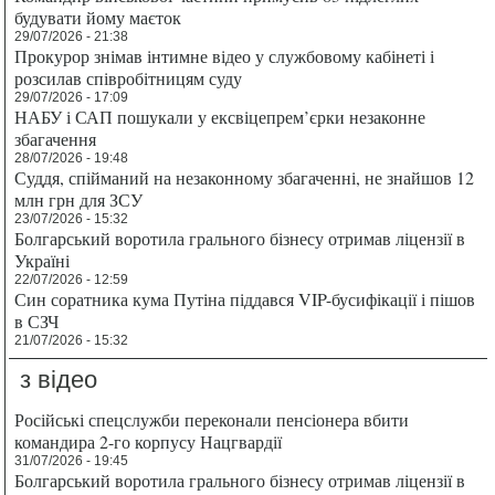
будувати йому маєток
29/07/2026 - 21:38
Прокурор знімав інтимне відео у службовому кабінеті і
розсилав співробітницям суду
29/07/2026 - 17:09
НАБУ і САП пошукали у ексвіцепрем’єрки незаконне
збагачення
28/07/2026 - 19:48
Суддя, спійманий на незаконному збагаченні, не знайшов 12
млн грн для ЗСУ
23/07/2026 - 15:32
Болгарський воротила грального бізнесу отримав ліцензії в
Україні
22/07/2026 - 12:59
Син соратника кума Путіна піддався VIP-бусифікації і пішов
в СЗЧ
21/07/2026 - 15:32
з відео
Російські спецслужби переконали пенсіонера вбити
командира 2-го корпусу Нацгвардії
31/07/2026 - 19:45
Болгарський воротила грального бізнесу отримав ліцензії в