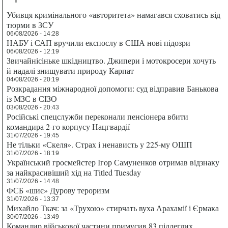
Убивця кримінального «авторитета» намагався сховатись від
тюрми в ЗСУ
06/08/2026 - 14:28
НАБУ і САП вручили експослу в США нові підозри
06/08/2026 - 12:19
Звичайнісіньке шкідництво. Джипери і мотокросери хочуть
й надалі знищувати природу Карпат
04/08/2026 - 20:19
Розкрадання міжнародної допомоги: суд відправив Банькова
із МЗС в СІЗО
03/08/2026 - 20:43
Російські спецслужби переконали пенсіонера вбити
командира 2-го корпусу Нацгвардії
31/07/2026 - 19:45
Не тільки «Скеля». Страх і ненависть у 225-му ОШП
31/07/2026 - 18:19
Український гросмейстер Ігор Самуненков отримав відзнаку
за найкрасивіший хід на Titled Tuesday
31/07/2026 - 14:48
ФСБ «шиє» Дурову тероризм
31/07/2026 - 13:37
Михайло Ткач: за «Трухою» стирчать вуха Арахамії і Єрмака
30/07/2026 - 13:49
Командир військової частини примусив 83 підлеглих