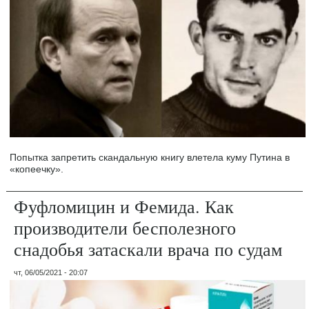
Попытка запретить скандальную книгу влетела куму Путина в
«копеечку».
Фуфломицин и Фемида. Как
производители бесполезного
снадобья затаскали врача по судам
чт, 06/05/2021 - 20:07