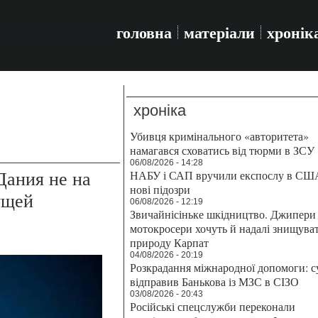
головна
матеріали
хронік
хроніка
Убивця кримінального «авторитета»
намагався сховатись від тюрми в ЗСУ
06/08/2026 - 14:28
Дания не на
НАБУ і САП вручили експослу в СШ
нові підозри
ущей
06/08/2026 - 12:19
Звичайнісіньке шкідництво. Джипери 
мотокросери хочуть й надалі знищува
природу Карпат
04/08/2026 - 20:19
Розкрадання міжнародної допомоги: с
відправив Банькова із МЗС в СІЗО
03/08/2026 - 20:43
Російські спецслужби переконали