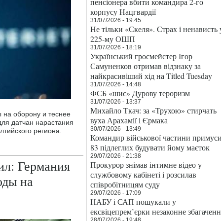
пенсіонера вбити командира 2-го
корпусу Нацгвардії
31/07/2026 - 19:45
Не тільки «Скеля». Страх і ненависть 
225-му ОШП
31/07/2026 - 18:19
Український гросмейстер Ігор
Самуненков отримав відзнаку за
найкрасивіший хід на Titled Tuesday
31/07/2026 - 14:48
ФСБ «шиє» Дурову тероризм
31/07/2026 - 13:37
Михайло Ткач: за «Трухою» стирчать
 на оборону и теснее
вуха Арахамії і Єрмака
для датчан нарастания
30/07/2026 - 13:49
лтийского региона.
Командир військової частини примус
83 підлеглих будувати йому маєток
29/07/2026 - 21:38
ил: Германия
Прокурор знімав інтимне відео у
службовому кабінеті і розсилав
оды на
співробітницям суду
29/07/2026 - 17:09
НАБУ і САП пошукали у
ексвіцепрем’єрки незаконне збагаченн
28/07/2026 - 19:48