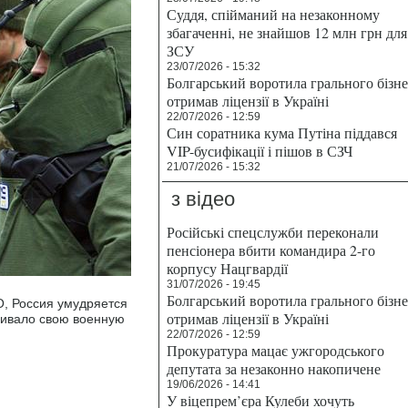
Суддя, спійманий на незаконному
збагаченні, не знайшов 12 млн грн для
ЗСУ
23/07/2026 - 15:32
Болгарський воротила грального бізн
отримав ліцензії в Україні
22/07/2026 - 12:59
Син соратника кума Путіна піддався
VIP-бусифікації і пішов в СЗЧ
21/07/2026 - 15:32
з відео
Російські спецслужби переконали
пенсіонера вбити командира 2-го
корпусу Нацгвардії
31/07/2026 - 19:45
Болгарський воротила грального бізн
О, Россия умудряется
отримав ліцензії в Україні
ащивало свою военную
22/07/2026 - 12:59
Прокуратура мацає ужгородського
депутата за незаконно накопичене
19/06/2026 - 14:41
У віцепрем’єра Кулеби хочуть