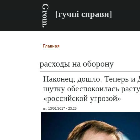
Grom.
[гучні справи]
Главная
Вы здесь
расходы на оборону
Наконец, дошло. Теперь и 
шутку обеспокоилась раст
«российской угрозой»
пт, 13/01/2017 - 23:26