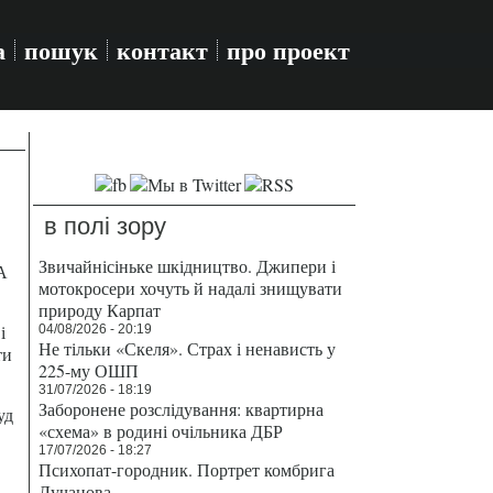
а
пошук
контакт
про проект
в полі зору
Звичайнісіньке шкідництво. Джипери і
А
мотокросери хочуть й надалі знищувати
природу Карпат
і
04/08/2026 - 20:19
Не тільки «Скеля». Страх і ненависть у
ти
225-му ОШП
31/07/2026 - 18:19
Заборонене розслідування: квартирна
уд
«схема» в родині очільника ДБР
17/07/2026 - 18:27
Психопат-городник. Портрет комбрига
Лучанова