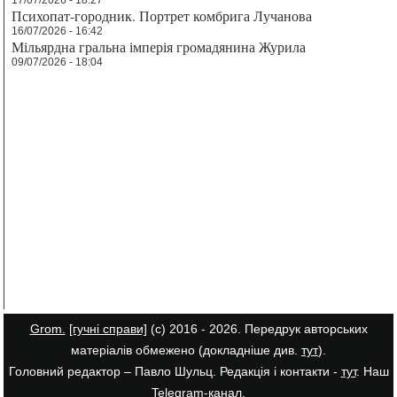
17/07/2026 - 18:27
Психопат-городник. Портрет комбрига Лучанова
16/07/2026 - 16:42
Мільярдна гральна імперія громадянина Журила
09/07/2026 - 18:04
Grom.
[гучні справи]
(с) 2016 - 2026. Передрук авторських
матеріалів обмежено (докладніше див.
тут
).
Головний редактор – Павло Шульц. Редакція і контакти -
тут
. Наш
Telegram-канал
.