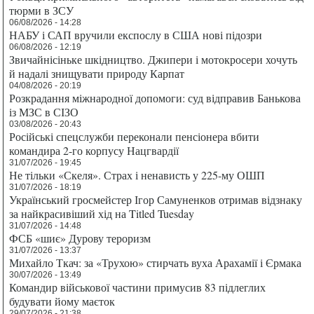
тюрми в ЗСУ
06/08/2026 - 14:28
НАБУ і САП вручили експослу в США нові підозри
06/08/2026 - 12:19
Звичайнісіньке шкідництво. Джипери і мотокросери хочуть
й надалі знищувати природу Карпат
04/08/2026 - 20:19
Розкрадання міжнародної допомоги: суд відправив Банькова
із МЗС в СІЗО
03/08/2026 - 20:43
Російські спецслужби переконали пенсіонера вбити
командира 2-го корпусу Нацгвардії
31/07/2026 - 19:45
Не тільки «Скеля». Страх і ненависть у 225-му ОШП
31/07/2026 - 18:19
Український гросмейстер Ігор Самуненков отримав відзнаку
за найкрасивіший хід на Titled Tuesday
31/07/2026 - 14:48
ФСБ «шиє» Дурову тероризм
31/07/2026 - 13:37
Михайло Ткач: за «Трухою» стирчать вуха Арахамії і Єрмака
30/07/2026 - 13:49
Командир військової частини примусив 83 підлеглих
будувати йому маєток
29/07/2026 - 21:38