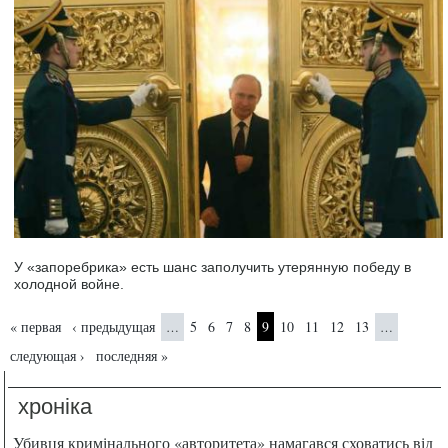
У «запоребрика» есть шанс заполучить утерянную победу в
холодной войне.
Страницы
« первая
‹ предыдущая
5
6
7
8
9
10
11
12
13
…
…
следующая ›
последняя »
хроніка
Убивця кримінального «авторитета» намагався сховатись від