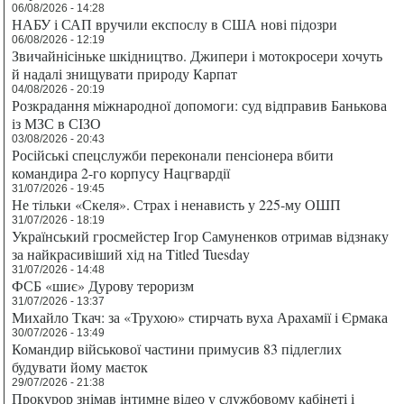
06/08/2026 - 14:28
НАБУ і САП вручили експослу в США нові підозри
06/08/2026 - 12:19
Звичайнісіньке шкідництво. Джипери і мотокросери хочуть
й надалі знищувати природу Карпат
04/08/2026 - 20:19
Розкрадання міжнародної допомоги: суд відправив Банькова
із МЗС в СІЗО
03/08/2026 - 20:43
Російські спецслужби переконали пенсіонера вбити
командира 2-го корпусу Нацгвардії
31/07/2026 - 19:45
Не тільки «Скеля». Страх і ненависть у 225-му ОШП
31/07/2026 - 18:19
Український гросмейстер Ігор Самуненков отримав відзнаку
за найкрасивіший хід на Titled Tuesday
31/07/2026 - 14:48
ФСБ «шиє» Дурову тероризм
31/07/2026 - 13:37
Михайло Ткач: за «Трухою» стирчать вуха Арахамії і Єрмака
30/07/2026 - 13:49
Командир військової частини примусив 83 підлеглих
будувати йому маєток
29/07/2026 - 21:38
Прокурор знімав інтимне відео у службовому кабінеті і