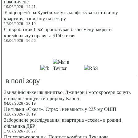
накопичене
19/06/2026 - 14:41
У віцепрем’єра Кулеби хочуть конфіскувати столичну
квартиру, записану на сестру
17/06/2026 - 18:19
Співробітник СБУ пропонував бізнесмену закрити
кримінальну справу за $150 тисяч
16/06/2026 - 16:56
в полі зору
Звичайнісіньке шкідництво. Джипери і мотокросери хочуть
й надалі знищувати природу Карпат
04/08/2026 - 20:19
Не тільки «Скеля». Страх і ненависть у 225-му ОШП
31/07/2026 - 18:19
Заборонене розслідування: квартирна «схема» в родині
очільника ДБР
17/07/2026 - 18:27
Психопат-городник. Портрет комбрига Лучанова