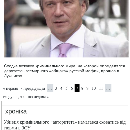
Сходка вожаков криминального мира, на которой определялся
держатель всемирного «общака» русской мафии, прошла в
Лужниках.
Страницы
« первая
‹ предыдущая
3
4
5
6
7
8
9
10
11
…
…
следующая ›
последняя »
хроніка
Убивця кримінального «авторитета» намагався сховатись від
тюрми в ЗСУ