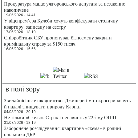
Прокуратура мацає ужгородського депутата за незаконно
накопичене
19/06/2026 - 14:41
У віцепрем’єра Кулеби хочуть конфіскувати столичну
квартиру, записану на сестру
17/06/2026 - 18:19
Співробітник СБУ пропонував бізнесмену закрити
кримінальну справу за $150 тисяч
16/06/2026 - 16:56
в полі зору
Звичайнісіньке шкідництво. Джипери і мотокросери хочуть
й надалі знищувати природу Карпат
04/08/2026 - 20:19
Не тільки «Скеля». Страх і ненависть у 225-му ОШП
31/07/2026 - 18:19
Заборонене розслідування: квартирна «схема» в родині
очільника ДБР