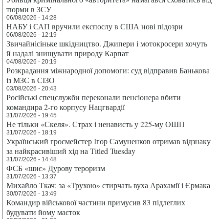
тюрми в ЗСУ
06/08/2026 - 14:28
НАБУ і САП вручили експослу в США нові підозри
06/08/2026 - 12:19
Звичайнісіньке шкідництво. Джипери і мотокросери хочуть
й надалі знищувати природу Карпат
04/08/2026 - 20:19
Розкрадання міжнародної допомоги: суд відправив Банькова
із МЗС в СІЗО
03/08/2026 - 20:43
Російські спецслужби переконали пенсіонера вбити
командира 2-го корпусу Нацгвардії
31/07/2026 - 19:45
Не тільки «Скеля». Страх і ненависть у 225-му ОШП
31/07/2026 - 18:19
Український гросмейстер Ігор Самуненков отримав відзнаку
за найкрасивіший хід на Titled Tuesday
31/07/2026 - 14:48
ФСБ «шиє» Дурову тероризм
31/07/2026 - 13:37
Михайло Ткач: за «Трухою» стирчать вуха Арахамії і Єрмака
30/07/2026 - 13:49
Командир військової частини примусив 83 підлеглих
будувати йому маєток