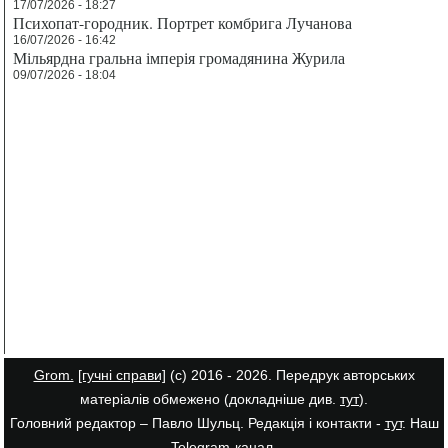
17/07/2026 - 18:27
Психопат-городник. Портрет комбрига Лучанова
16/07/2026 - 16:42
Мільярдна гральна імперія громадянина Журила
09/07/2026 - 18:04
Grom.
[гучні справи]
(с) 2016 - 2026. Передрук авторських
матеріалів обмежено (докладніше див.
тут
).
Головний редактор – Павло Шульц. Редакція і контакти -
тут
. Наш
Telegram-канал
.