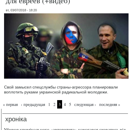
для евреев (+видео)
вт, 03/07/2018 - 18:20
Свой замысел спецслужбы страны-агрессора планировали
воплотить руками украинской радикальной молодежи.
Страницы
« первая
‹ предыдущая
1
2
3
4
5
следующая ›
последняя »
хроніка
Убивця кримінального «авторитета» намагався сховатись від