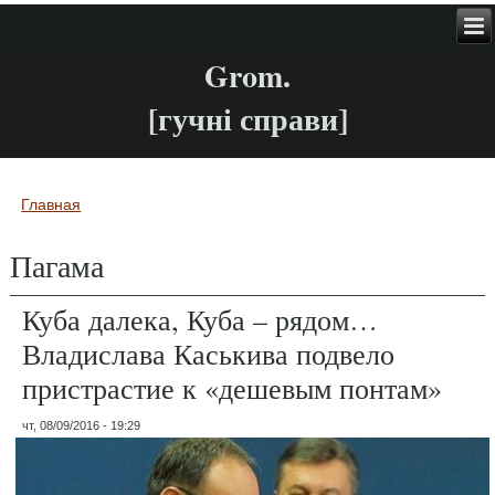
Grom.
[гучні справи]
Главная
Вы здесь
Пагама
Куба далека, Куба – рядом…
Владислава Каськива подвело
пристрастие к «дешевым понтам»
чт, 08/09/2016 - 19:29