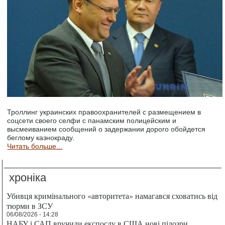
Троллинг украинских правоохранителей с размещением в
соцсети своего селфи с панамским полицейским и
высмеиванием сообщений о задержании дорого обойдется
беглому казнокраду.
Читать больше...
хроніка
Убивця кримінального «авторитета» намагався сховатись від
тюрми в ЗСУ
06/08/2026 - 14:28
НАБУ і САП вручили експослу в США нові підозри