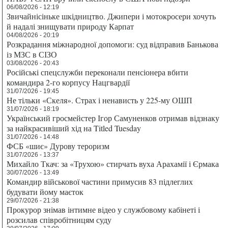
06/08/2026 - 12:19
Звичайнісіньке шкідництво. Джипери і мотокросери хочуть
й надалі знищувати природу Карпат
04/08/2026 - 20:19
Розкрадання міжнародної допомоги: суд відправив Банькова
із МЗС в СІЗО
03/08/2026 - 20:43
Російські спецслужби переконали пенсіонера вбити
командира 2-го корпусу Нацгвардії
31/07/2026 - 19:45
Не тільки «Скеля». Страх і ненависть у 225-му ОШП
31/07/2026 - 18:19
Український гросмейстер Ігор Самуненков отримав відзнаку
за найкрасивіший хід на Titled Tuesday
31/07/2026 - 14:48
ФСБ «шиє» Дурову тероризм
31/07/2026 - 13:37
Михайло Ткач: за «Трухою» стирчать вуха Арахамії і Єрмака
30/07/2026 - 13:49
Командир військової частини примусив 83 підлеглих
будувати йому маєток
29/07/2026 - 21:38
Прокурор знімав інтимне відео у службовому кабінеті і
розсилав співробітницям суду