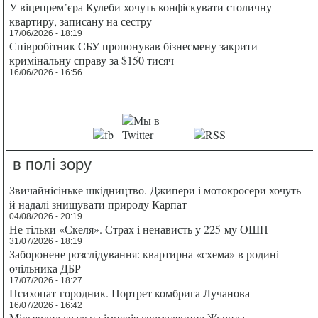
У віцепрем’єра Кулеби хочуть конфіскувати столичну
квартиру, записану на сестру
17/06/2026 - 18:19
Співробітник СБУ пропонував бізнесмену закрити
кримінальну справу за $150 тисяч
16/06/2026 - 16:56
в полі зору
Звичайнісіньке шкідництво. Джипери і мотокросери хочуть
й надалі знищувати природу Карпат
04/08/2026 - 20:19
Не тільки «Скеля». Страх і ненависть у 225-му ОШП
31/07/2026 - 18:19
Заборонене розслідування: квартирна «схема» в родині
очільника ДБР
17/07/2026 - 18:27
Психопат-городник. Портрет комбрига Лучанова
16/07/2026 - 16:42
Мільярдна гральна імперія громадянина Журила