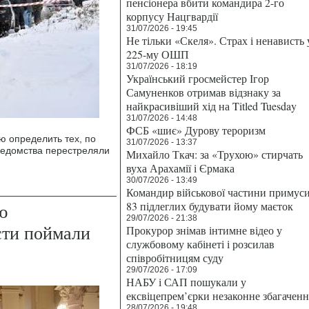
пенсіонера вбити командира 2-го
корпусу Нацгвардії
31/07/2026 - 19:45
Не тільки «Скеля». Страх і ненависть 
225-му ОШП
31/07/2026 - 18:19
Український гросмейстер Ігор
Самуненков отримав відзнаку за
найкрасивіший хід на Titled Tuesday
31/07/2026 - 14:48
ФСБ «шиє» Дурову тероризм
ю определить тех, по
31/07/2026 - 13:37
 ведомства перестреляли
Михайло Ткач: за «Трухою» стирчать
вуха Арахамії і Єрмака
30/07/2026 - 13:49
Командир військової частини примус
83 підлеглих будувати йому маєток
ю
29/07/2026 - 21:38
сти поймали
Прокурор знімав інтимне відео у
службовому кабінеті і розсилав
співробітницям суду
29/07/2026 - 17:09
НАБУ і САП пошукали у
ексвіцепрем’єрки незаконне збагаченн
28/07/2026 - 19:48