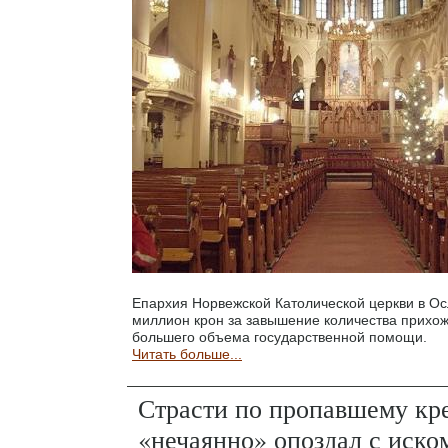
Епархия Норвежской Католической церкви в О
миллион крон за завышение количества прихо
большего объема государственной помощи.
Читать больше...
Страсти по пропавшему кр
«нечаянно» опоздал с иско