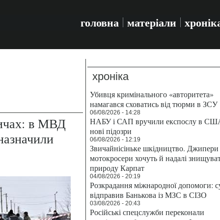
головна
матеріали
хронік
хроніка
Убивця кримінального «авторитета»
намагався сховатись від тюрми в ЗСУ
06/08/2026 - 14:28
ичах: в МВД
НАБУ і САП вручили експослу в СШ
нові підозри
назначили
06/08/2026 - 12:19
Звичайнісіньке шкідництво. Джипери 
мотокросери хочуть й надалі знищува
природу Карпат
04/08/2026 - 20:19
Розкрадання міжнародної допомоги: с
відправив Банькова із МЗС в СІЗО
03/08/2026 - 20:43
Російські спецслужби переконали