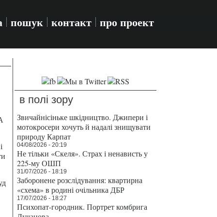
а
пошук
контакт
про проект
в полі зору
Звичайнісіньке шкідництво. Джипери і
А
мотокросери хочуть й надалі знищувати
природу Карпат
і
04/08/2026 - 20:19
Не тільки «Скеля». Страх і ненависть у
ти
225-му ОШП
31/07/2026 - 18:19
Заборонене розслідування: квартирна
уд
«схема» в родині очільника ДБР
17/07/2026 - 18:27
Психопат-городник. Портрет комбрига
Лучанова