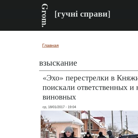
Grom.
[гучні справи]
Главная
Вы здесь
взыскание
«Эхо» перестрелки в Княж
поискали ответственных и 
виновных
ср, 18/01/2017 - 19:04