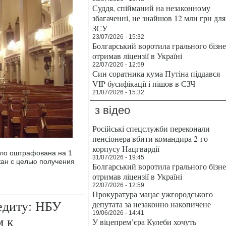
Суддя, спійманий на незаконному
збагаченні, не знайшов 12 млн грн для
ЗСУ
23/07/2026 - 15:32
Болгарський воротила грального бізн
отримав ліцензії в Україні
22/07/2026 - 12:59
Син соратника кума Путіна піддався
VIP-бусифікації і пішов в СЗЧ
21/07/2026 - 15:32
з відео
Російські спецслужби переконали
пенсіонера вбити командира 2-го
корпусу Нацгвардії
сло оштрафована на 1
31/07/2026 - 19:45
жан с целью получения
Болгарський воротила грального бізн
отримав ліцензії в Україні
22/07/2026 - 12:59
Прокуратура мацає ужгородського
едиту: НБУ
депутата за незаконно накопичене
19/06/2026 - 14:41
м к
У віцепрем’єра Кулеби хочуть