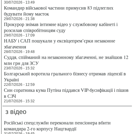
30/07/2026 - 13:49
Командир військової частини примусив 83 підлеглих
будувати йому маєток
29/07/2026 - 21:38
Прокурор знімав інтимне відео у службовому кабінеті і
розсилав співробітницям суду
29/07/2026 - 17:09
НАБУ і САП пошукали у ексвіцепрем’єрки незаконне
збагачення
28/07/2026 - 19:48
Суддя, спійманий на незаконному збагаченні, не знайшов 12
млн грн для ЗСУ
23/07/2026 - 15:32
Болгарський воротила грального бізнесу отримав ліцензії в
Україні
22/07/2026 - 12:59
Син соратника кума Путіна піддався VIP-бусифікації і пішов
в СЗЧ
21/07/2026 - 15:32
з відео
Російські спецслужби переконали пенсіонера вбити
командира 2-го корпусу Нацгвардії
31/07/2026 - 19:45