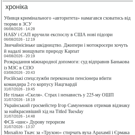
хроніка
Убивця кримінального «авторитета» намагався сховатись від
тюрми в ЗСУ
06/08/2026 - 14:28
НАБУ і САП вручили експослу в США нові підозри
06/08/2026 - 12:19
Звичайнісіньке шкідництво. Джипери і мотокросери хочуть
й надалі знищувати природу Карпат
04/08/2026 - 20:19
Розкрадання міжнародної допомоги: суд відправив Банькова
із МЗС в СІЗО
03/08/2026 - 20:43
Російські спецслужби переконали пенсіонера вбити
командира 2-го корпусу Нацгвардії
31/07/2026 - 19:45
Не тільки «Скеля». Страх і ненависть у 225-му ОШП
31/07/2026 - 18:19
Український гросмейстер Ігор Самуненков отримав відзнаку
за найкрасивіший хід на Titled Tuesday
31/07/2026 - 14:48
ФСБ «шиє» Дурову тероризм
31/07/2026 - 13:37
Михайло Ткач: за «Трухою» стирчать вуха Арахамії і Єрмака