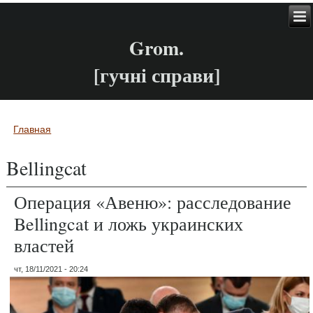
Grom.
[гучні справи]
Главная
Вы здесь
Bellingcat
Операция «Авеню»: расследование
Bellingcat и ложь украинских
властей
чт, 18/11/2021 - 20:24