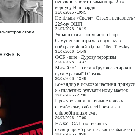
пенсіонера вбити командира 2-го
корпусу Нацгвардії
31/07/2026 - 19:45
Не тільки «Скеля». Страх і ненависть 
225-му ОШП
31/07/2026 - 18:19
егуляторов своим
Український гросмейстер Ігор
Самуненков отримав відзнаку за
найкрасивіший хід на Titled Tuesday
розыск
31/07/2026 - 14:48
ФСБ «шиє» Дурову тероризм
31/07/2026 - 13:37
Михайло Ткач: за «Трухою» стирчать
вуха Арахамії і Єрмака
30/07/2026 - 13:49
Командир військової частини примус
83 підлеглих будувати йому маєток
29/07/2026 - 21:38
Прокурор знімав інтимне відео у
службовому кабінеті і розсилав
співробітницям суду
29/07/2026 - 17:09
НАБУ і САП пошукали у
ексвіцепрем’єрки незаконне збагаченн
28/07/2026 - 19:48