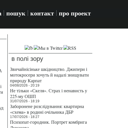
а
пошук
контакт
про проект
в полі зору
Звичайнісіньке шкідництво. Джипери і
А
мотокросери хочуть й надалі знищувати
природу Карпат
і
04/08/2026 - 20:19
Не тільки «Скеля». Страх і ненависть у
ти
225-му ОШП
31/07/2026 - 18:19
Заборонене розслідування: квартирна
уд
«схема» в родині очільника ДБР
17/07/2026 - 18:27
Психопат-городник. Портрет комбрига
Лучанова