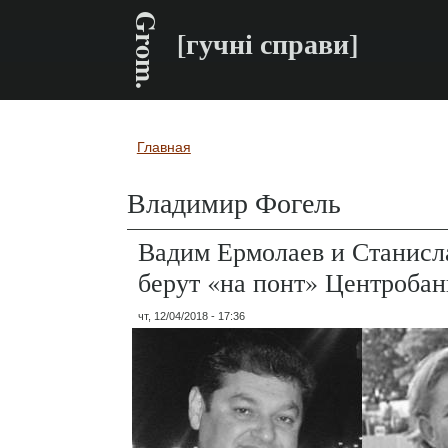
Grom.
[гучні справи]
Главная
Вы здесь
Владимир Фогель
Вадим Ермолаев и Станисл
берут «на понт» Центроба
чт, 12/04/2018 - 17:36