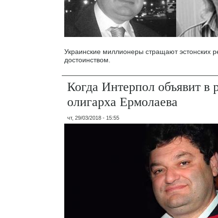
Украинские миллионеры стращают эстонских р
достоинством.
Когда Интерпол объявит в 
олигарха Ермолаева
чт, 29/03/2018 - 15:55