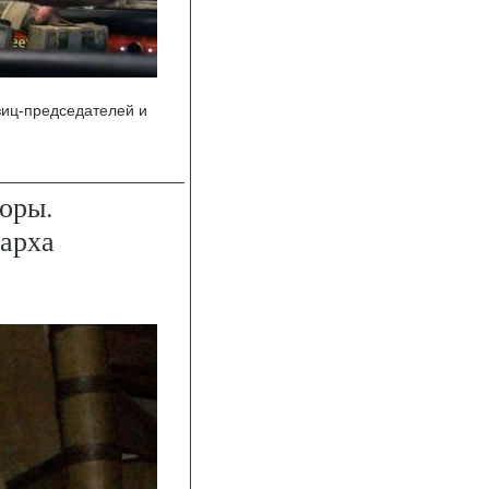
зиц-председателей и
оры.
гарха