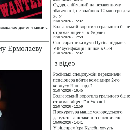
Суддя, спійманий на незаконному
збагаченні, не знайшов 12 млн грн для
ЗСУ
23/07/2026 - 15:32
Болгарський воротила грального бізн
мывание денег и связи с
отримав ліцензії в Україні
22/07/2026 - 12:59
Син соратника кума Путіна піддався
му Ермолаеву
VIP-бусифікації і пішов в СЗЧ
21/07/2026 - 15:32
з відео
Російські спецслужби переконали
пенсіонера вбити командира 2-го
корпусу Нацгвардії
31/07/2026 - 19:45
Болгарський воротила грального бізн
отримав ліцензії в Україні
22/07/2026 - 12:59
Прокуратура мацає ужгородського
депутата за незаконно накопичене
19/06/2026 - 14:41
У віцепрем’єра Кулеби хочуть