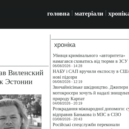
головна
матеріали
хронік
хроніка
Убивця кримінального «авторитета»
намагався сховатись від тюрми в ЗСУ
06/08/2026 - 14:28
ав Виленский
НАБУ і САП вручили експослу в СШ
нові підозри
нк Эстонии
06/08/2026 - 12:19
Звичайнісіньке шкідництво. Джипери 
мотокросери хочуть й надалі знищува
природу Карпат
04/08/2026 - 20:19
Розкрадання міжнародної допомоги: с
відправив Банькова із МЗС в СІЗО
03/08/2026 - 20:43
Російські спецслужби переконали