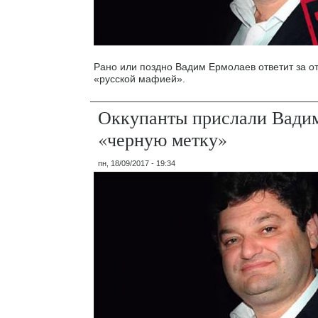
Рано или поздно Вадим Ермолаев ответит за от
«русской мафией».
Оккупанты прислали Вади
«черную метку»
пн, 18/09/2017 - 19:34