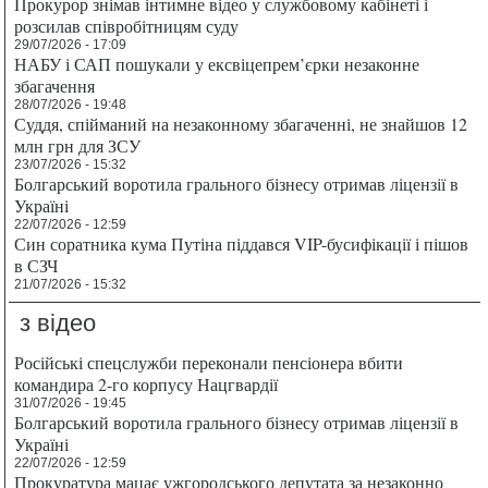
Прокурор знімав інтимне відео у службовому кабінеті і
розсилав співробітницям суду
29/07/2026 - 17:09
НАБУ і САП пошукали у ексвіцепрем’єрки незаконне
збагачення
28/07/2026 - 19:48
Суддя, спійманий на незаконному збагаченні, не знайшов 12
млн грн для ЗСУ
23/07/2026 - 15:32
Болгарський воротила грального бізнесу отримав ліцензії в
Україні
22/07/2026 - 12:59
Син соратника кума Путіна піддався VIP-бусифікації і пішов
в СЗЧ
21/07/2026 - 15:32
з відео
Російські спецслужби переконали пенсіонера вбити
командира 2-го корпусу Нацгвардії
31/07/2026 - 19:45
Болгарський воротила грального бізнесу отримав ліцензії в
Україні
22/07/2026 - 12:59
Прокуратура мацає ужгородського депутата за незаконно