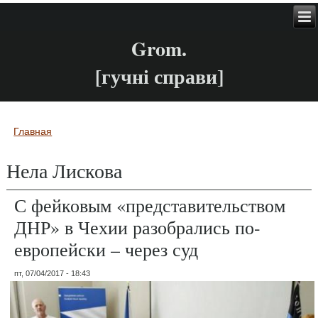
Grom.
[гучні справи]
Главная
Вы здесь
Нела Лискова
С фейковым «представительством
ДНР» в Чехии разобрались по-
европейски – через суд
пт, 07/04/2017 - 18:43