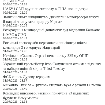
тюрми в ЗСУ
06/08/2026 - 14:28
НАБУ і САП вручили експослу в США нові підозри
06/08/2026 - 12:19
Звичайнісіньке шкідництво. Джипери і мотокросери хочуть
й надалі знищувати природу Карпат
04/08/2026 - 20:19
Розкрадання міжнародної допомоги: суд відправив Банькова
із МЗС в СІЗО
03/08/2026 - 20:43
Російські спецслужби переконали пенсіонера вбити
командира 2-го корпусу Нацгвардії
31/07/2026 - 19:45
Не тільки «Скеля». Страх і ненависть у 225-му ОШП
31/07/2026 - 18:19
Український гросмейстер Ігор Самуненков отримав відзнаку
за найкрасивіший хід на Titled Tuesday
31/07/2026 - 14:48
ФСБ «шиє» Дурову тероризм
31/07/2026 - 13:37
Михайло Ткач: за «Трухою» стирчать вуха Арахамії і Єрмака
30/07/2026 - 13:49
Командир військової частини примусив 83 підлеглих
будувати йому маєток
29/07/2026 - 21:38