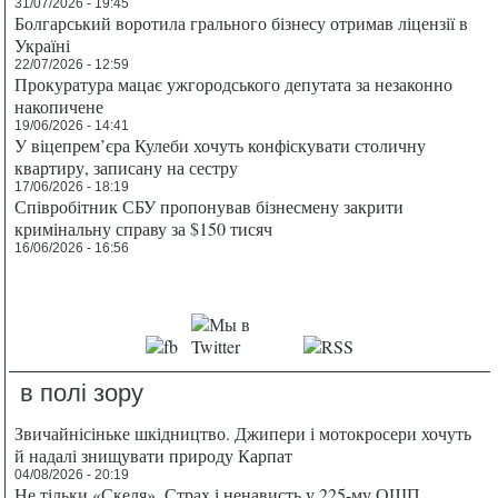
31/07/2026 - 19:45
Болгарський воротила грального бізнесу отримав ліцензії в
Україні
22/07/2026 - 12:59
Прокуратура мацає ужгородського депутата за незаконно
накопичене
19/06/2026 - 14:41
У віцепрем’єра Кулеби хочуть конфіскувати столичну
квартиру, записану на сестру
17/06/2026 - 18:19
Співробітник СБУ пропонував бізнесмену закрити
кримінальну справу за $150 тисяч
16/06/2026 - 16:56
в полі зору
Звичайнісіньке шкідництво. Джипери і мотокросери хочуть
й надалі знищувати природу Карпат
04/08/2026 - 20:19
Не тільки «Скеля». Страх і ненависть у 225-му ОШП