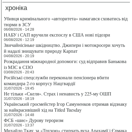
хроніка
Убивця кримінального «авторитета» намагався сховатись від
тюрми в ЗСУ
06/08/2026 - 14:28
НАБУ і САП вручили експослу в США нові підозри
06/08/2026 - 12:19
Звичайнісіньке шкідництво. Джипери і мотокросери хочуть
й надалі знищувати природу Карпат
04/08/2026 - 20:19
Розкрадання міжнародної допомоги: суд відправив Банькова
із МЗС в СІЗО
03/08/2026 - 20:43
Російські спецслужби переконали пенсіонера вбити
командира 2-го корпусу Нацгвардії
31/07/2026 - 19:45
Не тільки «Скеля». Страх і ненависть у 225-му ОШП
31/07/2026 - 18:19
Український гросмейстер Ігор Самуненков отримав відзнаку
за найкрасивіший хід на Titled Tuesday
31/07/2026 - 14:48
ФСБ «шиє» Дурову тероризм
31/07/2026 - 13:37
Михайло Ткач: за «Трухою» стирчать вуха Арахамії і Єрмака