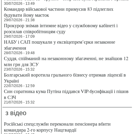
30/07/2026 - 13:49
Командир військової частини примусив 83 підлеглих
будувати йому маєток
29/07/2026 - 21:38
Прокурор знімав інтимне відео у службовому кабінеті і
розсилав співробітницям суду
29/07/2026 - 17:09
НАБУ і САП пошукали у ексвіцепрем’єрки незаконне
збагачення
28/07/2026 - 19:48
Суддя, спійманий на незаконному збагаченні, не знайшов 12
млн грн для ЗСУ
23/07/2026 - 15:32
Болгарський воротила грального бізнесу отримав ліцензії в
Україні
22/07/2026 - 12:59
Син соратника кума Путіна піддався VIP-бусифікації і пішов
в СЗЧ
21/07/2026 - 15:32
з відео
Російські спецслужби переконали пенсіонера вбити
командира 2-го корпусу Нацгвардії