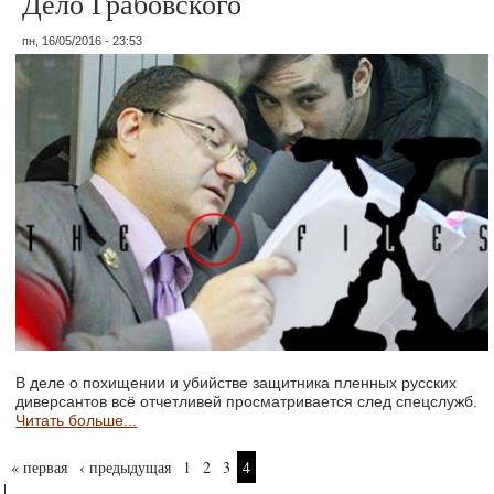
Дело Грабовского
пн, 16/05/2016 - 23:53
В деле о похищении и убийстве защитника пленных русских
диверсантов всё отчетливей просматривается след спецслужб.
Читать больше...
Страницы
« первая
‹ предыдущая
1
2
3
4