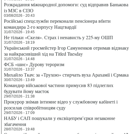
Розкрадання міжнародної допомоги: суд відправив Банькова
із МЗС в СІЗО
03/08/2026 - 20:43
Російські спецслужби переконали пенсіонера вбити
командира 2-го корпусу Нацгвардії
31/07/2026 - 19:45
Не тільки «Скеля». Страх і ненависть у 225-му ОШП
31/07/2026 - 18:19
Український гросмейстер Ігор Самуненков отримав відзнаку
за найкрасивіший хід на Titled Tuesday
31/07/2026 - 14:48
ФСБ «шиє» Дурову тероризм
31/07/2026 - 13:37
Михайло Ткач: за «Трухою» стирчать вуха Арахамії і Єрмака
30/07/2026 - 13:49
Командир військової частини примусив 83 підлеглих
будувати йому маєток
29/07/2026 - 21:38
Прокурор знімав інтимне відео у службовому кабінеті і
розсилав співробітницям суду
29/07/2026 - 17:09
НАБУ і САП пошукали у ексвіцепрем’єрки незаконне
збагачення
28/07/2026 - 19:48