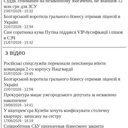
Суддя, спійманий на незаконному збагаченні, не знайшов 12
млн грн для ЗСУ
23/07/2026 - 15:32
Болгарський воротила грального бізнесу отримав ліцензії в
Україні
22/07/2026 - 12:59
Син соратника кума Путіна піддався VIP-бусифікації і пішов
в СЗЧ
21/07/2026 - 15:32
з відео
Російські спецслужби переконали пенсіонера вбити
командира 2-го корпусу Нацгвардії
31/07/2026 - 19:45
Болгарський воротила грального бізнесу отримав ліцензії в
Україні
22/07/2026 - 12:59
Прокуратура мацає ужгородського депутата за незаконно
накопичене
19/06/2026 - 14:41
У віцепрем’єра Кулеби хочуть конфіскувати столичну
квартиру, записану на сестру
17/06/2026 - 18:19
Співробітник СБУ пропонував бізнесмену закрити