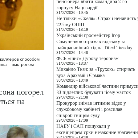
пенсіонера вбити командира 2-го
корпусу Нацгвардії
31/07/2026 - 19:45
Не тільки «Скеля». Страх і ненависть 
225-му ОШП
31/07/2026 - 18:19
Український гросмейстер Ігор
Самуненков отримав відзнаку за
найкрасивіший хід на Titled Tuesday
31/07/2026 - 14:48
ФСБ «шиє» Дурову тероризм
киллеров способом
31/07/2026 - 13:37
кина – выстрелом
Михайло Ткач: за «Трухою» стирчать
вуха Арахамії і Єрмака
30/07/2026 - 13:49
Командир військової частини примус
сона погорел
83 підлеглих будувати йому маєток
29/07/2026 - 21:38
ться на
Прокурор знімав інтимне відео у
службовому кабінеті і розсилав
співробітницям суду
29/07/2026 - 17:09
НАБУ і САП пошукали у
ексвіцепрем’єрки незаконне збагаченн
28/07/2026 - 19:48