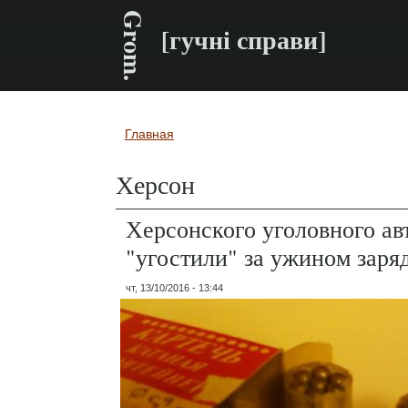
Grom.
[гучні справи]
Главная
Вы здесь
Херсон
Херсонского уголовного ав
"угостили" за ужином заря
чт, 13/10/2016 - 13:44