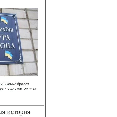
чником»: брался
е и с дисконтом – за
ая история