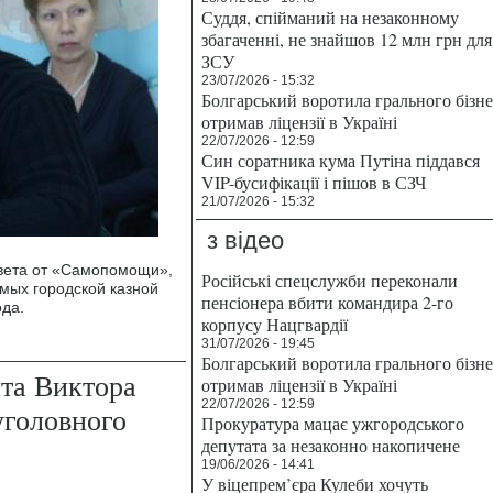
Суддя, спійманий на незаконному
збагаченні, не знайшов 12 млн грн для
ЗСУ
23/07/2026 - 15:32
Болгарський воротила грального бізн
отримав ліцензії в Україні
22/07/2026 - 12:59
Син соратника кума Путіна піддався
VIP-бусифікації і пішов в СЗЧ
21/07/2026 - 15:32
з відео
овета от «Самопомощи»,
Російські спецслужби переконали
мых городской казной
пенсіонера вбити командира 2-го
ода.
корпусу Нацгвардії
31/07/2026 - 19:45
Болгарський воротила грального бізн
та Виктора
отримав ліцензії в Україні
22/07/2026 - 12:59
головного
Прокуратура мацає ужгородського
депутата за незаконно накопичене
19/06/2026 - 14:41
У віцепрем’єра Кулеби хочуть