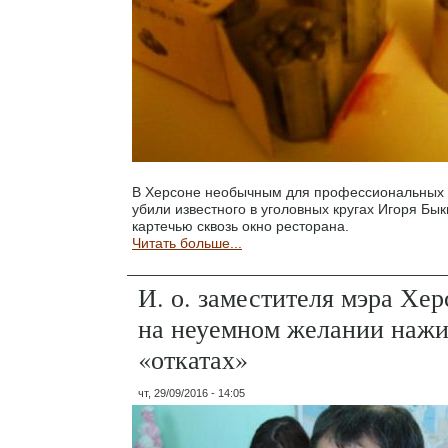
В Херсоне необычным для профессиональных 
убили известного в уголовных кругах Игоря Бы
картечью сквозь окно ресторана.
Читать больше...
И. о. заместителя мэра Хер
на неуемном желании нажи
«откатах»
чт, 29/09/2016 - 14:05