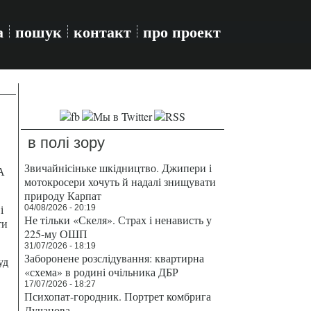
а
пошук
контакт
про проект
в полі зору
Звичайнісіньке шкідництво. Джипери і
А
мотокросери хочуть й надалі знищувати
природу Карпат
і
04/08/2026 - 20:19
Не тільки «Скеля». Страх і ненависть у
ти
225-му ОШП
31/07/2026 - 18:19
Заборонене розслідування: квартирна
уд
«схема» в родині очільника ДБР
17/07/2026 - 18:27
Психопат-городник. Портрет комбрига
Лучанова