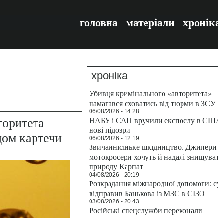
головна
матеріали
хронік
хроніка
Убивця кримінального «авторитета»
намагався сховатись від тюрми в ЗСУ
06/08/2026 - 14:28
торитета
НАБУ і САП вручили експослу в СШ
нові підозри
дом картечи
06/08/2026 - 12:19
Звичайнісіньке шкідництво. Джипери 
мотокросери хочуть й надалі знищува
природу Карпат
04/08/2026 - 20:19
Розкрадання міжнародної допомоги: с
відправив Банькова із МЗС в СІЗО
03/08/2026 - 20:43
Російські спецслужби переконали