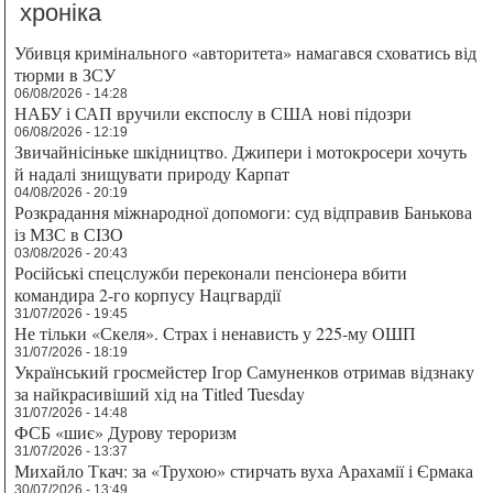
хроніка
Убивця кримінального «авторитета» намагався сховатись від
тюрми в ЗСУ
06/08/2026 - 14:28
НАБУ і САП вручили експослу в США нові підозри
06/08/2026 - 12:19
Звичайнісіньке шкідництво. Джипери і мотокросери хочуть
й надалі знищувати природу Карпат
04/08/2026 - 20:19
Розкрадання міжнародної допомоги: суд відправив Банькова
із МЗС в СІЗО
03/08/2026 - 20:43
Російські спецслужби переконали пенсіонера вбити
командира 2-го корпусу Нацгвардії
31/07/2026 - 19:45
Не тільки «Скеля». Страх і ненависть у 225-му ОШП
31/07/2026 - 18:19
Український гросмейстер Ігор Самуненков отримав відзнаку
за найкрасивіший хід на Titled Tuesday
31/07/2026 - 14:48
ФСБ «шиє» Дурову тероризм
31/07/2026 - 13:37
Михайло Ткач: за «Трухою» стирчать вуха Арахамії і Єрмака
30/07/2026 - 13:49