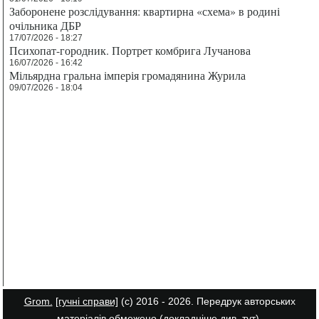
Заборонене розслідування: квартирна «схема» в родині
очільника ДБР
17/07/2026 - 18:27
Психопат-городник. Портрет комбрига Лучанова
16/07/2026 - 16:42
Мільярдна гральна імперія громадянина Журила
09/07/2026 - 18:04
Grom.
[гучні справи]
(с) 2016 - 2026. Передрук авторських
матеріалів обмежено (докладніше див.
тут
).