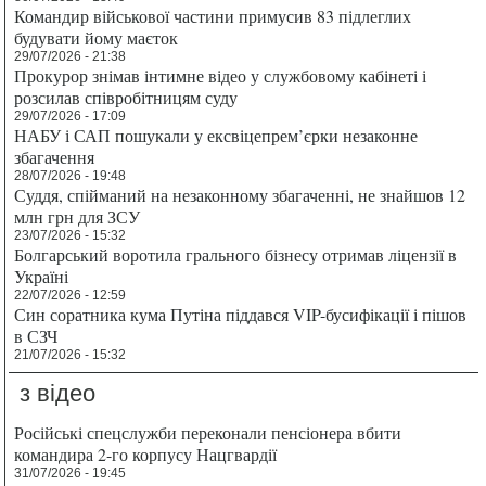
Командир військової частини примусив 83 підлеглих
будувати йому маєток
29/07/2026 - 21:38
Прокурор знімав інтимне відео у службовому кабінеті і
розсилав співробітницям суду
29/07/2026 - 17:09
НАБУ і САП пошукали у ексвіцепрем’єрки незаконне
збагачення
28/07/2026 - 19:48
Суддя, спійманий на незаконному збагаченні, не знайшов 12
млн грн для ЗСУ
23/07/2026 - 15:32
Болгарський воротила грального бізнесу отримав ліцензії в
Україні
22/07/2026 - 12:59
Син соратника кума Путіна піддався VIP-бусифікації і пішов
в СЗЧ
21/07/2026 - 15:32
з відео
Російські спецслужби переконали пенсіонера вбити
командира 2-го корпусу Нацгвардії
31/07/2026 - 19:45