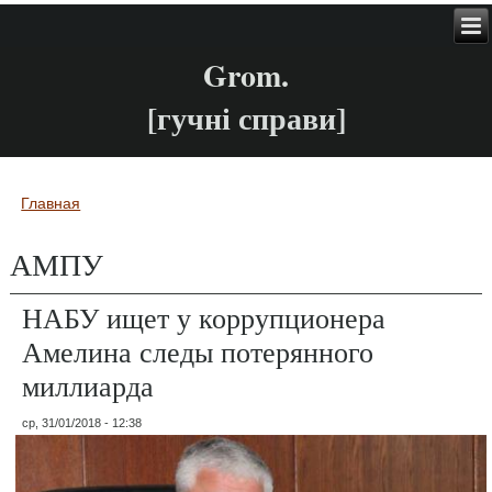
Grom.
[гучні справи]
Главная
Вы здесь
АМПУ
НАБУ ищет у коррупционера
Амелина следы потерянного
миллиарда
ср, 31/01/2018 - 12:38