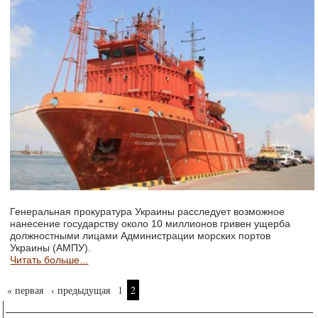
Генеральная прокуратура Украины расследует возможное
нанесение государству около 10 миллионов гривен ущерба
должностными лицами Администрации морских портов
Украины (АМПУ).
Читать больше...
Страницы
« первая
‹ предыдущая
1
2