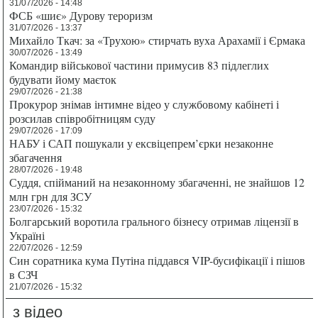
31/07/2026 - 14:48
ФСБ «шиє» Дурову тероризм
31/07/2026 - 13:37
Михайло Ткач: за «Трухою» стирчать вуха Арахамії і Єрмака
30/07/2026 - 13:49
Командир військової частини примусив 83 підлеглих
будувати йому маєток
29/07/2026 - 21:38
Прокурор знімав інтимне відео у службовому кабінеті і
розсилав співробітницям суду
29/07/2026 - 17:09
НАБУ і САП пошукали у ексвіцепрем’єрки незаконне
збагачення
28/07/2026 - 19:48
Суддя, спійманий на незаконному збагаченні, не знайшов 12
млн грн для ЗСУ
23/07/2026 - 15:32
Болгарський воротила грального бізнесу отримав ліцензії в
Україні
22/07/2026 - 12:59
Син соратника кума Путіна піддався VIP-бусифікації і пішов
в СЗЧ
21/07/2026 - 15:32
з відео