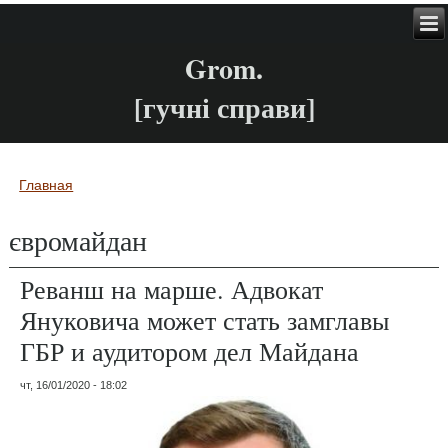
Grom.
[гучні справи]
Главная
Вы здесь
євромайдан
Реванш на марше. Адвокат
Януковича может стать замглавы
ГБР и аудитором дел Майдана
чт, 16/01/2020 - 18:02