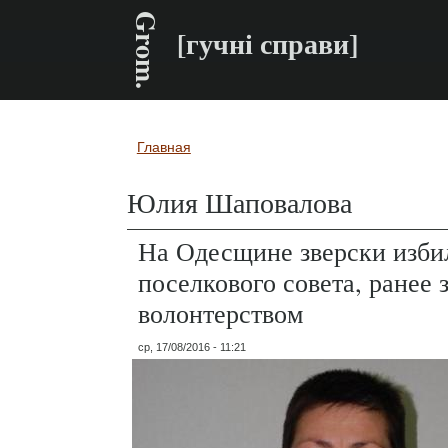
Grom.
[гучні справи]
Главная
Вы здесь
Юлия Шаповалова
На Одесщине зверски изби
поселкового совета, ранее
волонтерством
ср, 17/08/2016 - 11:21