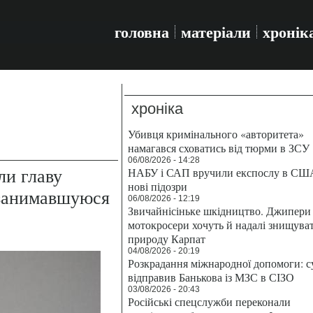
головна
матеріали
хронік
хроніка
Убивця кримінального «авторитета»
намагався сховатись від тюрми в ЗСУ
06/08/2026 - 14:28
ли главу
НАБУ і САП вручили експослу в СШ
нові підозри
 занимавшуюся
06/08/2026 - 12:19
Звичайнісіньке шкідництво. Джипери 
мотокросери хочуть й надалі знищува
природу Карпат
04/08/2026 - 20:19
Розкрадання міжнародної допомоги: с
відправив Банькова із МЗС в СІЗО
03/08/2026 - 20:43
Російські спецслужби переконали