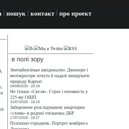
а
пошук
контакт
про проект
в полі зору
Звичайнісіньке шкідництво. Джипери і
А
мотокросери хочуть й надалі знищувати
природу Карпат
і
04/08/2026 - 20:19
Не тільки «Скеля». Страх і ненависть у
ти
225-му ОШП
31/07/2026 - 18:19
Заборонене розслідування: квартирна
уд
«схема» в родині очільника ДБР
17/07/2026 - 18:27
Психопат-городник. Портрет комбрига
Лучанова