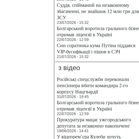
Суддя, спійманий на незаконному
збагаченні, не знайшов 12 млн грн для
ЗСУ
23/07/2026 - 15:32
Болгарський воротила грального бізн
отримав ліцензії в Україні
22/07/2026 - 12:59
Син соратника кума Путіна піддався
VIP-бусифікації і пішов в СЗЧ
21/07/2026 - 15:32
з відео
Російські спецслужби переконали
пенсіонера вбити командира 2-го
корпусу Нацгвардії
31/07/2026 - 19:45
Болгарський воротила грального бізн
отримав ліцензії в Україні
22/07/2026 - 12:59
Прокуратура мацає ужгородського
депутата за незаконно накопичене
19/06/2026 - 14:41
У віцепрем’єра Кулеби хочуть