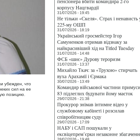
пенсіонера вбити командира 2-го
корпусу Нацгвардії
31/07/2026 - 19:45
Не тільки «Скеля». Страх і ненависть 
225-му ОШП
31/07/2026 - 18:19
Український гросмейстер Ігор
Самуненков отримав відзнаку за
найкрасивіший хід на Titled Tuesday
31/07/2026 - 14:48
ФСБ «шиє» Дурову тероризм
31/07/2026 - 13:37
Михайло Ткач: за «Трухою» стирчать
вуха Арахамії і Єрмака
30/07/2026 - 13:49
и убежден, что
Командир військової частини примус
неких сил на ее
83 підлеглих будувати йому маєток
ую позицию.
29/07/2026 - 21:38
Прокурор знімав інтимне відео у
службовому кабінеті і розсилав
співробітницям суду
29/07/2026 - 17:09
НАБУ і САП пошукали у
ексвіцепрем’єрки незаконне збагаченн
28/07/2026 - 19:48