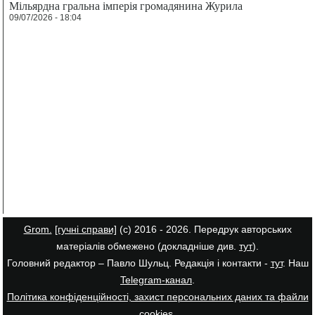
Мільярдна гральна імперія громадянина Журила
09/07/2026 - 18:04
Grom.
[гучні справи]
(с) 2016 - 2026. Передрук авторських
матеріалів обмежено (докладніше див.
тут
).
Головний редактор – Павло Шульц. Редакція і контакти -
тут
. Наш
Telegram-канал
.
Політика конфіденційності, захист персональних даних та файли
cookies
.