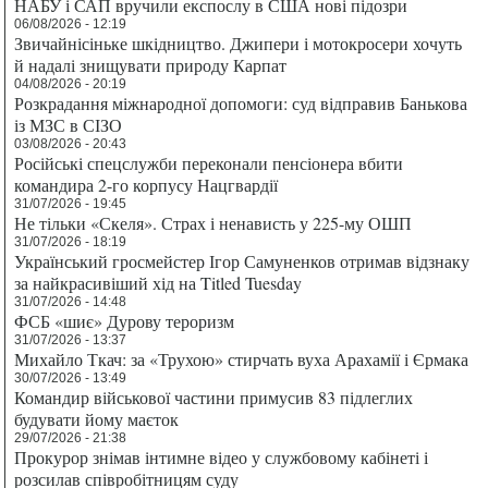
НАБУ і САП вручили експослу в США нові підозри
06/08/2026 - 12:19
Звичайнісіньке шкідництво. Джипери і мотокросери хочуть
й надалі знищувати природу Карпат
04/08/2026 - 20:19
Розкрадання міжнародної допомоги: суд відправив Банькова
із МЗС в СІЗО
03/08/2026 - 20:43
Російські спецслужби переконали пенсіонера вбити
командира 2-го корпусу Нацгвардії
31/07/2026 - 19:45
Не тільки «Скеля». Страх і ненависть у 225-му ОШП
31/07/2026 - 18:19
Український гросмейстер Ігор Самуненков отримав відзнаку
за найкрасивіший хід на Titled Tuesday
31/07/2026 - 14:48
ФСБ «шиє» Дурову тероризм
31/07/2026 - 13:37
Михайло Ткач: за «Трухою» стирчать вуха Арахамії і Єрмака
30/07/2026 - 13:49
Командир військової частини примусив 83 підлеглих
будувати йому маєток
29/07/2026 - 21:38
Прокурор знімав інтимне відео у службовому кабінеті і
розсилав співробітницям суду