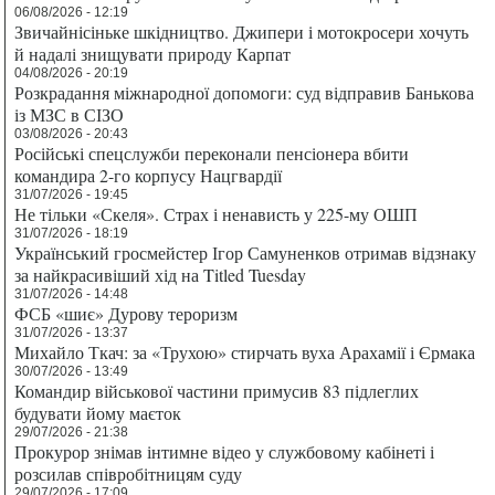
06/08/2026 - 12:19
Звичайнісіньке шкідництво. Джипери і мотокросери хочуть
й надалі знищувати природу Карпат
04/08/2026 - 20:19
Розкрадання міжнародної допомоги: суд відправив Банькова
із МЗС в СІЗО
03/08/2026 - 20:43
Російські спецслужби переконали пенсіонера вбити
командира 2-го корпусу Нацгвардії
31/07/2026 - 19:45
Не тільки «Скеля». Страх і ненависть у 225-му ОШП
31/07/2026 - 18:19
Український гросмейстер Ігор Самуненков отримав відзнаку
за найкрасивіший хід на Titled Tuesday
31/07/2026 - 14:48
ФСБ «шиє» Дурову тероризм
31/07/2026 - 13:37
Михайло Ткач: за «Трухою» стирчать вуха Арахамії і Єрмака
30/07/2026 - 13:49
Командир військової частини примусив 83 підлеглих
будувати йому маєток
29/07/2026 - 21:38
Прокурор знімав інтимне відео у службовому кабінеті і
розсилав співробітницям суду
29/07/2026 - 17:09