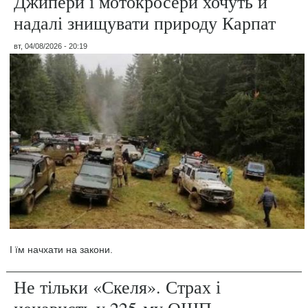
Джипери і мотокросери хочуть й
надалі знищувати природу Карпат
вт, 04/08/2026 - 20:19
І їм начхати на закони.
Не тільки «Скеля». Страх і
ненависть у 225-му ОШП