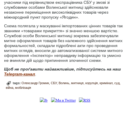
учасники під керівництвом експрацівника СБУ у змові зі
службовими особами Волинської митниці здійснювали
незаконне переміщення високоліквідних товарів через
міжнародний пункт пропуску «Ягодин».
Схема полягала у маскуванні імпортованих цінних товарів так
званими «товарами прикриття» зі значно меншою вартістю.
Службові особи Волинської митниці зокрема забезпечували
митне оформлення товарів без належного здійснення митних
формальностей, складали підроблені акти про проведення
митних оглядів, вносили до автоматизованої системи митного
оформлення «Інспектор» неправдиву інформацію та умисно
не вчиняли дій щодо припинення злочинної схеми.
Щоб не проґавити найважливіше, підписуйтесь на наш
Telegram-канал
.
tags:
Олександр Громик
СБУ
Волинь
митниця
корупція
кримінал
суд
війна
мобілізація