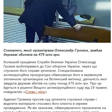
Схематоз, який організував Олександр Громик, завдав
державі збитків на 475 млн грн.
Колишній працівник Служби безпеки України Олександр
Громик мобілізувався до Сил оборони України, через що
слухання його справи зупинили. Спеціалізована
антикорупційна прокуратура обвинувачує його в керівництві
злочинною організацією на Волинській митниці, діяльність якої
завдала державі збитків на суму понад 475 млн грн. Про це
йдеться в рішенні Вищого антикорупційного суду від 19 травня,
повідомляє «
Слово і діло
».
Адвокат Громика просив суд зупинити слухання справи і
виділити матеріали стосовно його клієнта в окреме
провадження. Як він зазначив, обвинуваченого призначили на
посаду офіцера першої роти четвертого відділу військової