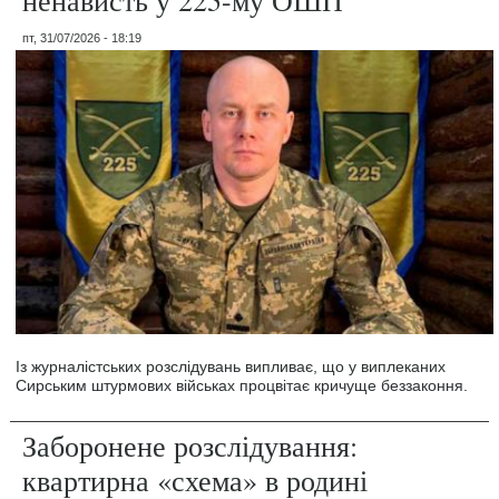
пт, 31/07/2026 - 18:19
Із журналістських розслідувань випливає, що у виплеканих
Сирським штурмових військах процвітає кричуще беззаконня.
Заборонене розслідування:
квартирна «схема» в родині