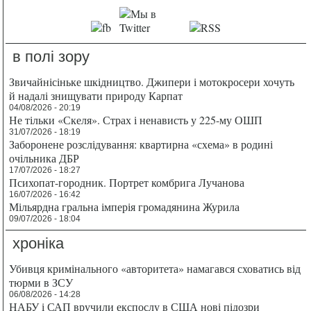
в полі зору
Звичайнісіньке шкідництво. Джипери і мотокросери хочуть
й надалі знищувати природу Карпат
04/08/2026 - 20:19
Не тільки «Скеля». Страх і ненависть у 225-му ОШП
31/07/2026 - 18:19
Заборонене розслідування: квартирна «схема» в родині
очільника ДБР
17/07/2026 - 18:27
Психопат-городник. Портрет комбрига Лучанова
16/07/2026 - 16:42
Мільярдна гральна імперія громадянина Журила
09/07/2026 - 18:04
хроніка
Убивця кримінального «авторитета» намагався сховатись від
тюрми в ЗСУ
06/08/2026 - 14:28
НАБУ і САП вручили експослу в США нові підозри