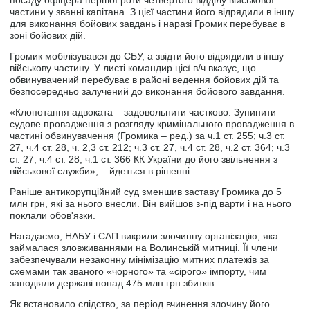
частини у званні капітана. З цієї частини його відрядили в іншу
для виконання бойових завдань і наразі Громик перебуває в
зоні бойових дій.
Громик мобілізувався до СБУ, а звідти його відрядили в іншу
військову частину. У листі командир цієї в/ч вказує, що
обвинувачений перебуває в районі ведення бойових дій та
безпосередньо залучений до виконання бойового завдання.
«Клопотання адвоката – задовольнити частково. Зупинити
судове провадження з розгляду кримінального провадження в
частині обвинувачення (Громика – ред.) за ч.1 ст. 255; ч.3 ст.
27, ч.4 ст. 28, ч. 2,3 ст. 212; ч.3 ст. 27, ч.4 ст. 28, ч.2 ст. 364; ч.3
ст. 27, ч.4 ст. 28, ч.1 ст. 366 КК України до його звільнення з
військової служби», – йдеться в рішенні.
Раніше антикорупційний суд зменшив заставу Громика до 5
млн грн, які за нього внесли. Він вийшов з-під варти і на нього
поклали обов'язки.
Нагадаємо, НАБУ і САП викрили злочинну організацію, яка
займалася зловживаннями на Волинській митниці. Її члени
забезпечували незаконну мінімізацію митних платежів за
схемами так званого «чорного» та «сірого» імпорту, чим
заподіяли державі понад 475 млн грн збитків.
Як встановило слідство, за період вчинення злочину його