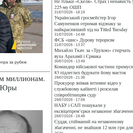
Не тільки «Скеля». Страх і ненависть 
225-му ОШП
31/07/2026 - 18:19
Український гросмейстер Ігор
Самуненков отримав відзнаку за
найкрасивіший хід на Titled Tuesday
31/07/2026 - 14:48
ФСБ «шиє» Дурову тероризм
31/07/2026 - 13:37
Михайло Ткач: за «Трухою» стирчать
вуха Арахамії і Єрмака
30/07/2026 - 13:49
пра за рубеж.
Командир військової частини примус
83 підлеглих будувати йому маєток
м миллионам.
29/07/2026 - 21:38
Прокурор знімав інтимне відео у
с Юры
службовому кабінеті і розсилав
співробітницям суду
29/07/2026 - 17:09
НАБУ і САП пошукали у
ексвіцепрем’єрки незаконне збагаченн
28/07/2026 - 19:48
Суддя, спійманий на незаконному
збагаченні, не знайшов 12 млн грн для