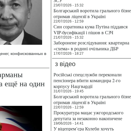
ЗСУ
23/07/2026 - 15:32
Болгарський воротила грального бізн
отримав ліцензії в Україні
22/07/2026 - 12:59
Син соратника кума Путіна піддався
VIP-бусифікації і пішов в СЗЧ
21/07/2026 - 15:32
Заборонене розслідування: квартирна
«схема» в родині очільника ДБР
енег, конфискованных в
17/07/2026 - 18:27
з відео
карманы
Російські спецслужби переконали
пенсіонера вбити командира 2-го
а ещё на один
корпусу Нацгвардії
31/07/2026 - 19:45
Болгарський воротила грального бізн
отримав ліцензії в Україні
22/07/2026 - 12:59
Прокуратура мацає ужгородського
депутата за незаконно накопичене
19/06/2026 - 14:41
У віцепрем’єра Кулеби хочуть