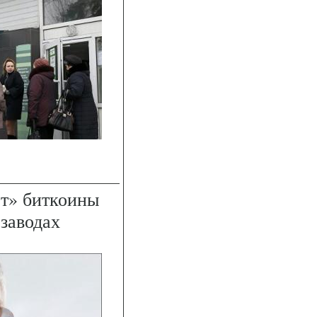
т» биткоины
заводах