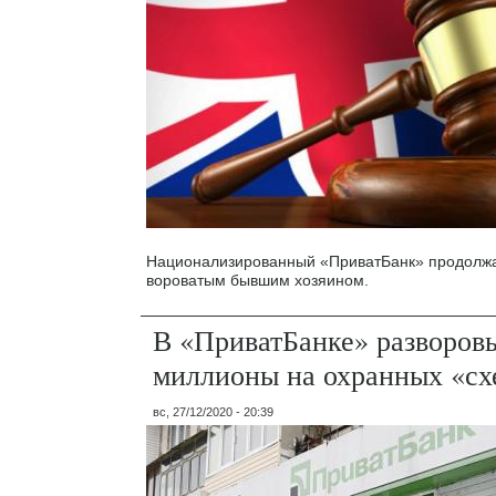
Национализированный «ПриватБанк» продолжа
вороватым бывшим хозяином.
В «ПриватБанке» разворов
миллионы на охранных «сх
вс, 27/12/2020 - 20:39