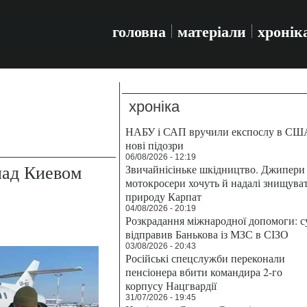
головна
матеріали
хронік
хроніка
НАБУ і САП вручили експослу в СШ
нові підозри
06/08/2026 - 12:19
над Киевом
Звичайнісіньке шкідництво. Джипери 
мотокросери хочуть й надалі знищува
а
природу Карпат
04/08/2026 - 20:19
Розкрадання міжнародної допомоги: с
відправив Банькова із МЗС в СІЗО
03/08/2026 - 20:43
Російські спецслужби переконали
пенсіонера вбити командира 2-го
корпусу Нацгвардії
31/07/2026 - 19:45