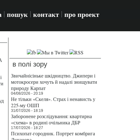
а
пошук
контакт
про проект
А
в полі зору
Звичайнісіньке шкідництво. Джипери і
і
мотокросери хочуть й надалі знищувати
ти
природу Карпат
04/08/2026 - 20:19
Не тільки «Скеля». Страх і ненависть у
уд
225-му ОШП
31/07/2026 - 18:19
Заборонене розслідування: квартирна
«схема» в родині очільника ДБР
17/07/2026 - 18:27
Психопат-городник. Портрет комбрига
Лучанова