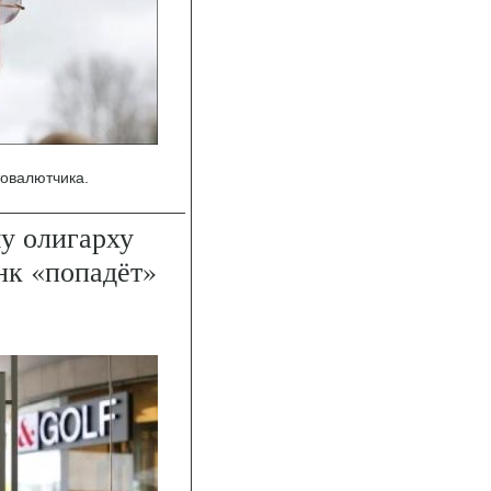
товалютчика.
у олигарху
нк «попадёт»