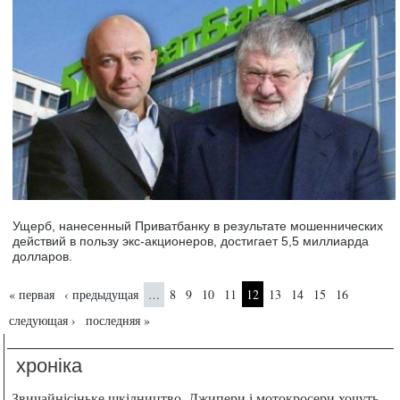
Ущерб, нанесенный Приватбанку в результате мошеннических
действий в пользу экс-акционеров, достигает 5,5 миллиарда
долларов.
Страницы
« первая
‹ предыдущая
8
9
10
11
12
13
14
15
16
…
следующая ›
последняя »
хроніка
Звичайнісіньке шкідництво. Джипери і мотокросери хочуть