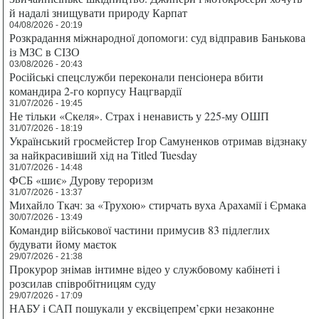
й надалі знищувати природу Карпат
04/08/2026 - 20:19
Розкрадання міжнародної допомоги: суд відправив Банькова
із МЗС в СІЗО
03/08/2026 - 20:43
Російські спецслужби переконали пенсіонера вбити
командира 2-го корпусу Нацгвардії
31/07/2026 - 19:45
Не тільки «Скеля». Страх і ненависть у 225-му ОШП
31/07/2026 - 18:19
Український гросмейстер Ігор Самуненков отримав відзнаку
за найкрасивіший хід на Titled Tuesday
31/07/2026 - 14:48
ФСБ «шиє» Дурову тероризм
31/07/2026 - 13:37
Михайло Ткач: за «Трухою» стирчать вуха Арахамії і Єрмака
30/07/2026 - 13:49
Командир військової частини примусив 83 підлеглих
будувати йому маєток
29/07/2026 - 21:38
Прокурор знімав інтимне відео у службовому кабінеті і
розсилав співробітницям суду
29/07/2026 - 17:09
НАБУ і САП пошукали у ексвіцепрем’єрки незаконне