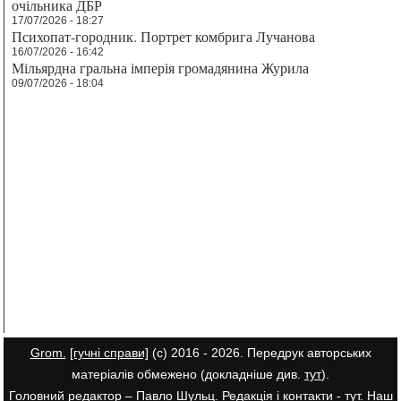
очільника ДБР
17/07/2026 - 18:27
Психопат-городник. Портрет комбрига Лучанова
16/07/2026 - 16:42
Мільярдна гральна імперія громадянина Журила
09/07/2026 - 18:04
Grom.
[гучні справи]
(с) 2016 - 2026. Передрук авторських
матеріалів обмежено (докладніше див.
тут
).
Головний редактор – Павло Шульц. Редакція і контакти -
тут
. Наш