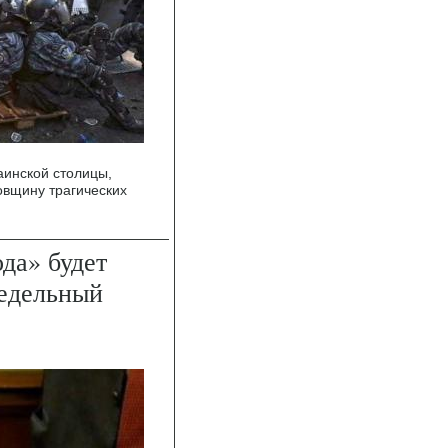
аинской столицы,
довщину трагических
да» будет
редельный