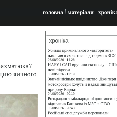
головна
матеріали
хронік
хроніка
Убивця кримінального «авторитета»
намагався сховатись від тюрми в ЗСУ
06/08/2026 - 14:28
Бахматюка?
НАБУ і САП вручили експослу в СШ
нові підозри
цию яичного
06/08/2026 - 12:19
Звичайнісіньке шкідництво. Джипери 
мотокросери хочуть й надалі знищува
природу Карпат
04/08/2026 - 20:19
Розкрадання міжнародної допомоги: с
відправив Банькова із МЗС в СІЗО
03/08/2026 - 20:43
Російські спецслужби переконали