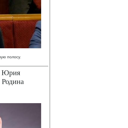
ную полосу.
и Юрия
 Родина