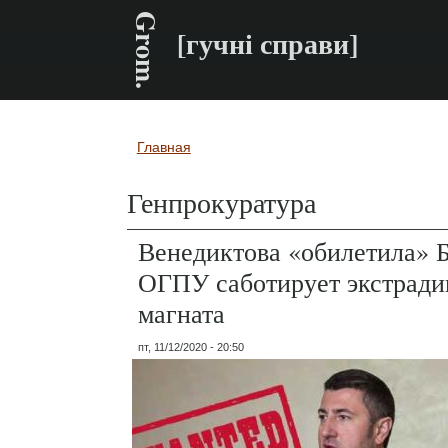
Grom.
[гучні справи]
Главная
Вы здесь
Генпрокуратура
Венедиктова «обилетила» 
ОГПУ саботирует экстради
магната
пт, 11/12/2020 - 20:50