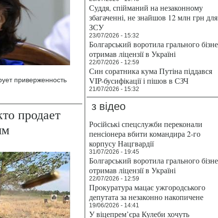
Суддя, спійманий на незаконному
збагаченні, не знайшов 12 млн грн для
ЗСУ
23/07/2026 - 15:32
Болгарський воротила грального бізн
отримав ліцензії в Україні
22/07/2026 - 12:59
Син соратника кума Путіна піддався
VIP-бусифікації і пішов в СЗЧ
рует приверженность
21/07/2026 - 15:32
з відео
кто продает
Російські спецслужби переконали
ым
пенсіонера вбити командира 2-го
корпусу Нацгвардії
31/07/2026 - 19:45
Болгарський воротила грального бізн
отримав ліцензії в Україні
22/07/2026 - 12:59
Прокуратура мацає ужгородського
депутата за незаконно накопичене
19/06/2026 - 14:41
У віцепрем’єра Кулеби хочуть