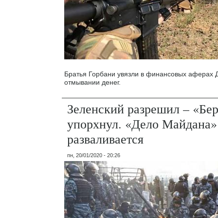
Братья Горбани увязли в финансовых аферах 
отмывании денег.
Зеленский разрешил – «Бе
упорхнул. «Дело Майдана»
разваливается
пн, 20/01/2020 - 20:26