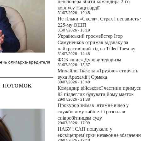
пенсіонера вбити командира 2-го
корпусу Нацгвардії
31/07/2026 - 19:45
Не тільки «Скеля». Страх і ненависть 
225-му ОШП
31/07/2026 - 18:19
Український гросмейстер Ігор
Самуненков отримав відзнаку за
найкрасивіший хід на Titled Tuesday
31/07/2026 - 14:48
ФСБ «шиє» Дурову тероризм
ечь олигарха-вредителя
31/07/2026 - 13:37
Михайло Ткач: за «Трухою» стирчать
вуха Арахамії і Єрмака
 потомок
30/07/2026 - 13:49
Командир військової частини примус
83 підлеглих будувати йому маєток
29/07/2026 - 21:38
Прокурор знімав інтимне відео у
службовому кабінеті і розсилав
співробітницям суду
29/07/2026 - 17:09
НАБУ і САП пошукали у
ексвіцепрем’єрки незаконне збагаченн
28/07/2026 - 19:48