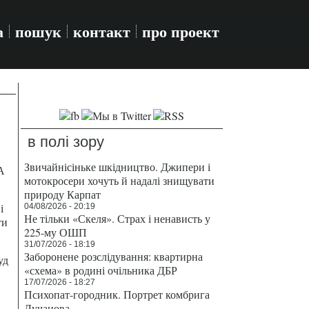
а
пошук
контакт
про проект
в полі зору
Звичайнісіньке шкідництво. Джипери і
А
мотокросери хочуть й надалі знищувати
природу Карпат
і
04/08/2026 - 20:19
Не тільки «Скеля». Страх і ненависть у
ти
225-му ОШП
31/07/2026 - 18:19
Заборонене розслідування: квартирна
уд
«схема» в родині очільника ДБР
17/07/2026 - 18:27
Психопат-городник. Портрет комбрига
Лучанова