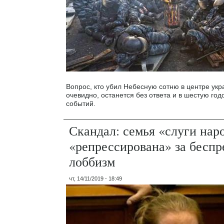
Вопрос, кто убил Небесную сотню в центре укр
очевидно, останется без ответа и в шестую го
событий.
Скандал: семья «слуги наро
«репрессирована» за бесп
лоббизм
чт, 14/11/2019 - 18:49