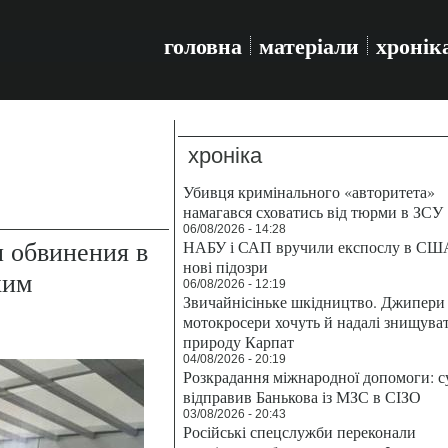
головна
матеріали
хронік
хроніка
Убивця кримінального «авторитета»
намагався сховатись від тюрми в ЗСУ
06/08/2026 - 14:28
 обвинения в
НАБУ і САП вручили експослу в СШ
нові підозри
ким
06/08/2026 - 12:19
Звичайнісіньке шкідництво. Джипери 
мотокросери хочуть й надалі знищува
природу Карпат
04/08/2026 - 20:19
Розкрадання міжнародної допомоги: с
відправив Банькова із МЗС в СІЗО
03/08/2026 - 20:43
Російські спецслужби переконали