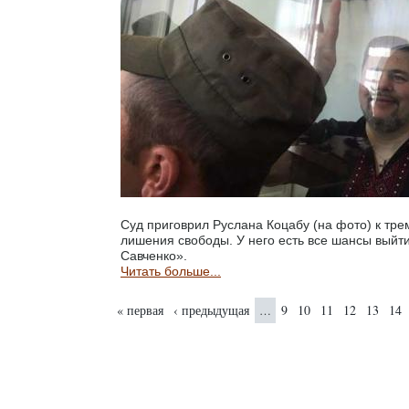
Суд приговрил Руслана Коцабу (на фото) к тре
лишения свободы. У него есть все шансы выйти
Савченко».
Читать больше...
Страницы
« первая
‹ предыдущая
9
10
11
12
13
14
…