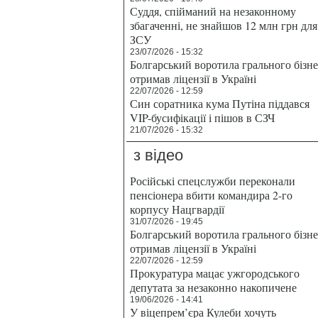
Суддя, спійманий на незаконному
збагаченні, не знайшов 12 млн грн для
ЗСУ
23/07/2026 - 15:32
Болгарський воротила грального бізн
отримав ліцензії в Україні
22/07/2026 - 12:59
Син соратника кума Путіна піддався
VIP-бусифікації і пішов в СЗЧ
21/07/2026 - 15:32
з відео
Російські спецслужби переконали
пенсіонера вбити командира 2-го
корпусу Нацгвардії
31/07/2026 - 19:45
Болгарський воротила грального бізн
отримав ліцензії в Україні
22/07/2026 - 12:59
Прокуратура мацає ужгородського
депутата за незаконно накопичене
19/06/2026 - 14:41
У віцепрем’єра Кулеби хочуть