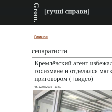
Grom.
[гучні справи]
Главная
Вы здесь
сепаратисти
Кремлёвский агент избежал
госизмене и отделался мяг
приговором (+видео)
чт, 12/05/2016 - 13:50