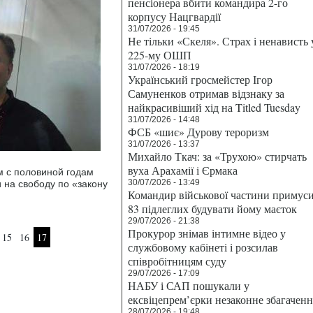
пенсіонера вбити командира 2-го
корпусу Нацгвардії
31/07/2026 - 19:45
Не тільки «Скеля». Страх і ненависть 
225-му ОШП
31/07/2026 - 18:19
Український гросмейстер Ігор
Самуненков отримав відзнаку за
найкрасивіший хід на Titled Tuesday
31/07/2026 - 14:48
ФСБ «шиє» Дурову тероризм
31/07/2026 - 13:37
Михайло Ткач: за «Трухою» стирчать
вуха Арахамії і Єрмака
м с половиной годам
30/07/2026 - 13:49
 на свободу по «закону
Командир військової частини примус
83 підлеглих будувати йому маєток
29/07/2026 - 21:38
Прокурор знімав інтимне відео у
15
16
17
службовому кабінеті і розсилав
співробітницям суду
29/07/2026 - 17:09
НАБУ і САП пошукали у
ексвіцепрем’єрки незаконне збагаченн
28/07/2026 - 19:48