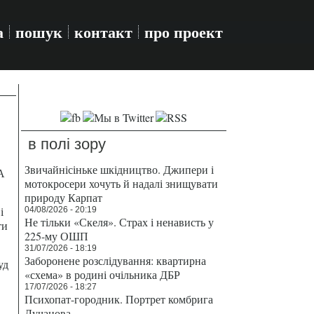
а
пошук
контакт
про проект
в полі зору
Звичайнісіньке шкідництво. Джипери і
А
мотокросери хочуть й надалі знищувати
природу Карпат
і
04/08/2026 - 20:19
Не тільки «Скеля». Страх і ненависть у
ти
225-му ОШП
31/07/2026 - 18:19
Заборонене розслідування: квартирна
уд
«схема» в родині очільника ДБР
17/07/2026 - 18:27
Психопат-городник. Портрет комбрига
Лучанова