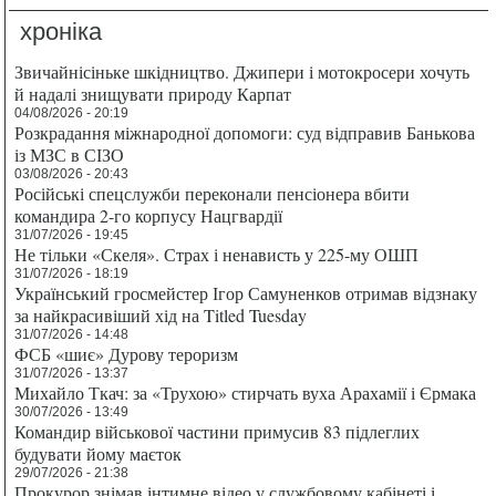
хроніка
Звичайнісіньке шкідництво. Джипери і мотокросери хочуть
й надалі знищувати природу Карпат
04/08/2026 - 20:19
Розкрадання міжнародної допомоги: суд відправив Банькова
із МЗС в СІЗО
03/08/2026 - 20:43
Російські спецслужби переконали пенсіонера вбити
командира 2-го корпусу Нацгвардії
31/07/2026 - 19:45
Не тільки «Скеля». Страх і ненависть у 225-му ОШП
31/07/2026 - 18:19
Український гросмейстер Ігор Самуненков отримав відзнаку
за найкрасивіший хід на Titled Tuesday
31/07/2026 - 14:48
ФСБ «шиє» Дурову тероризм
31/07/2026 - 13:37
Михайло Ткач: за «Трухою» стирчать вуха Арахамії і Єрмака
30/07/2026 - 13:49
Командир військової частини примусив 83 підлеглих
будувати йому маєток
29/07/2026 - 21:38
Прокурор знімав інтимне відео у службовому кабінеті і