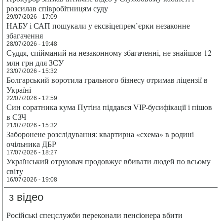
розсилав співробітницям суду
29/07/2026 - 17:09
НАБУ і САП пошукали у ексвіцепрем’єрки незаконне
збагачення
28/07/2026 - 19:48
Суддя, спійманий на незаконному збагаченні, не знайшов 12
млн грн для ЗСУ
23/07/2026 - 15:32
Болгарський воротила грального бізнесу отримав ліцензії в
Україні
22/07/2026 - 12:59
Син соратника кума Путіна піддався VIP-бусифікації і пішов
в СЗЧ
21/07/2026 - 15:32
Заборонене розслідування: квартирна «схема» в родині
очільника ДБР
17/07/2026 - 18:27
Український отруювач продовжує вбивати людей по всьому
світу
16/07/2026 - 19:08
з відео
Російські спецслужби переконали пенсіонера вбити