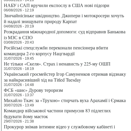
06/08/2026 - 14:28
НАБУ і САП вручили експослу в США нові підозри
06/08/2026 - 12:19
Звичайнісіньке шкідництво. Джипери і мотокросери хочуть
й надалі знищувати природу Карпат
04/08/2026 - 20:19
Розкрадання міжнародної допомоги: суд відправив Банькова
із МЗС в СІЗО
03/08/2026 - 20:43
Російські спецслужби переконали пенсіонера вбити
командира 2-го корпусу Нацгвардії
31/07/2026 - 19:45
Не тільки «Скеля». Страх і ненависть у 225-му ОШП
31/07/2026 - 18:19
Український гросмейстер Ігор Самуненков отримав відзнаку
за найкрасивіший хід на Titled Tuesday
31/07/2026 - 14:48
ФСБ «шиє» Дурову тероризм
31/07/2026 - 13:37
Михайло Ткач: за «Трухою» стирчать вуха Арахамії і Єрмака
30/07/2026 - 13:49
Командир військової частини примусив 83 підлеглих
будувати йому маєток
29/07/2026 - 21:38
Прокурор знімав інтимне відео у службовому кабінеті і