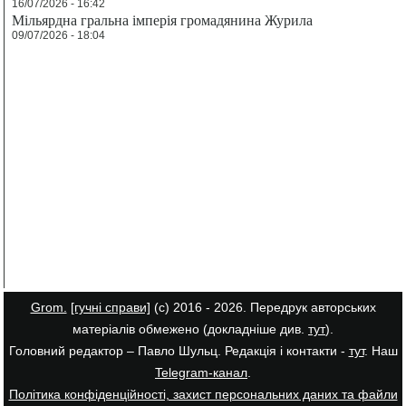
16/07/2026 - 16:42
Мільярдна гральна імперія громадянина Журила
09/07/2026 - 18:04
Grom.
[гучні справи]
(с) 2016 - 2026. Передрук авторських
матеріалів обмежено (докладніше див.
тут
).
Головний редактор – Павло Шульц. Редакція і контакти -
тут
. Наш
Telegram-канал
.
Політика конфіденційності, захист персональних даних та файли