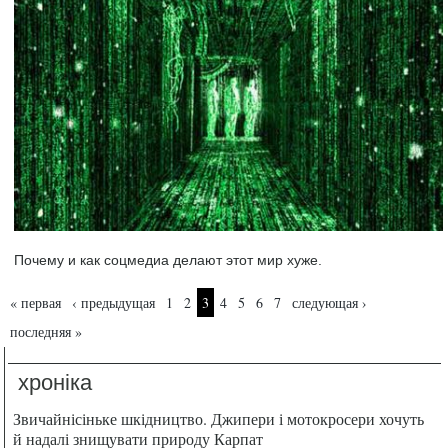
Почему и как соцмедиа делают этот мир хуже.
Страницы
« первая
‹ предыдущая
1
2
3
4
5
6
7
следующая ›
последняя »
хроніка
Звичайнісіньке шкідництво. Джипери і мотокросери хочуть
й надалі знищувати природу Карпат