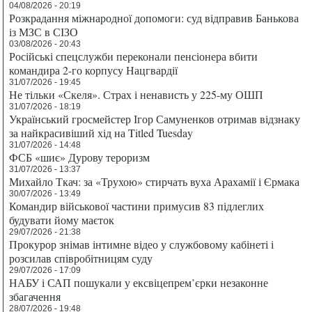
04/08/2026 - 20:19
Розкрадання міжнародної допомоги: суд відправив Банькова
із МЗС в СІЗО
03/08/2026 - 20:43
Російські спецслужби переконали пенсіонера вбити
командира 2-го корпусу Нацгвардії
31/07/2026 - 19:45
Не тільки «Скеля». Страх і ненависть у 225-му ОШП
31/07/2026 - 18:19
Український гросмейстер Ігор Самуненков отримав відзнаку
за найкрасивіший хід на Titled Tuesday
31/07/2026 - 14:48
ФСБ «шиє» Дурову тероризм
31/07/2026 - 13:37
Михайло Ткач: за «Трухою» стирчать вуха Арахамії і Єрмака
30/07/2026 - 13:49
Командир військової частини примусив 83 підлеглих
будувати йому маєток
29/07/2026 - 21:38
Прокурор знімав інтимне відео у службовому кабінеті і
розсилав співробітницям суду
29/07/2026 - 17:09
НАБУ і САП пошукали у ексвіцепрем’єрки незаконне
збагачення
28/07/2026 - 19:48