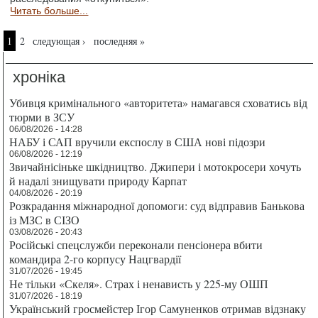
Читать больше...
Страницы
1
2
следующая ›
последняя »
хроніка
Убивця кримінального «авторитета» намагався сховатись від
тюрми в ЗСУ
06/08/2026 - 14:28
НАБУ і САП вручили експослу в США нові підозри
06/08/2026 - 12:19
Звичайнісіньке шкідництво. Джипери і мотокросери хочуть
й надалі знищувати природу Карпат
04/08/2026 - 20:19
Розкрадання міжнародної допомоги: суд відправив Банькова
із МЗС в СІЗО
03/08/2026 - 20:43
Російські спецслужби переконали пенсіонера вбити
командира 2-го корпусу Нацгвардії
31/07/2026 - 19:45
Не тільки «Скеля». Страх і ненависть у 225-му ОШП
31/07/2026 - 18:19
Український гросмейстер Ігор Самуненков отримав відзнаку