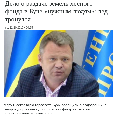
Дело о раздаче земель лесного
фонда в Буче «нужным людям»: лед
тронулся
ср, 12/10/2016 - 00:15
Мэру и секретарю горсовета Бучи сообщили о подозрении, а
генпрокурор намекнул о попытках фигурантов этого
расследования «откупиться».