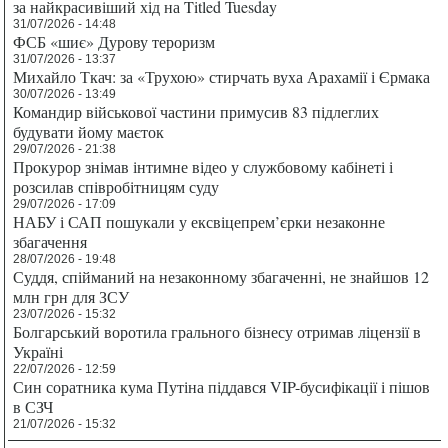
за найкрасивіший хід на Titled Tuesday
31/07/2026 - 14:48
ФСБ «шиє» Дурову тероризм
31/07/2026 - 13:37
Михайло Ткач: за «Трухою» стирчать вуха Арахамії і Єрмака
30/07/2026 - 13:49
Командир військової частини примусив 83 підлеглих
будувати йому маєток
29/07/2026 - 21:38
Прокурор знімав інтимне відео у службовому кабінеті і
розсилав співробітницям суду
29/07/2026 - 17:09
НАБУ і САП пошукали у ексвіцепрем’єрки незаконне
збагачення
28/07/2026 - 19:48
Суддя, спійманий на незаконному збагаченні, не знайшов 12
млн грн для ЗСУ
23/07/2026 - 15:32
Болгарський воротила грального бізнесу отримав ліцензії в
Україні
22/07/2026 - 12:59
Син соратника кума Путіна піддався VIP-бусифікації і пішов
в СЗЧ
21/07/2026 - 15:32