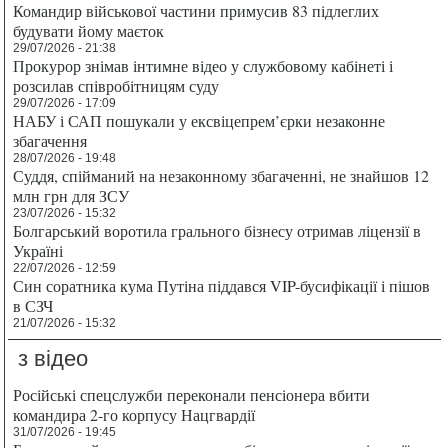
Командир військової частини примусив 83 підлеглих
будувати йому маєток
29/07/2026 - 21:38
Прокурор знімав інтимне відео у службовому кабінеті і
розсилав співробітницям суду
29/07/2026 - 17:09
НАБУ і САП пошукали у ексвіцепрем’єрки незаконне
збагачення
28/07/2026 - 19:48
Суддя, спійманий на незаконному збагаченні, не знайшов 12
млн грн для ЗСУ
23/07/2026 - 15:32
Болгарський воротила грального бізнесу отримав ліцензії в
Україні
22/07/2026 - 12:59
Син соратника кума Путіна піддався VIP-бусифікації і пішов
в СЗЧ
21/07/2026 - 15:32
з відео
Російські спецслужби переконали пенсіонера вбити
командира 2-го корпусу Нацгвардії
31/07/2026 - 19:45