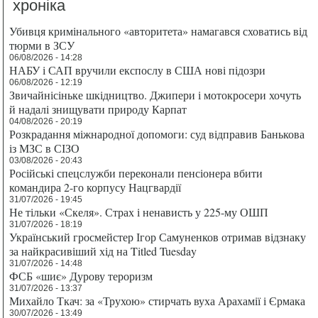
хроніка
Убивця кримінального «авторитета» намагався сховатись від
тюрми в ЗСУ
06/08/2026 - 14:28
НАБУ і САП вручили експослу в США нові підозри
06/08/2026 - 12:19
Звичайнісіньке шкідництво. Джипери і мотокросери хочуть
й надалі знищувати природу Карпат
04/08/2026 - 20:19
Розкрадання міжнародної допомоги: суд відправив Банькова
із МЗС в СІЗО
03/08/2026 - 20:43
Російські спецслужби переконали пенсіонера вбити
командира 2-го корпусу Нацгвардії
31/07/2026 - 19:45
Не тільки «Скеля». Страх і ненависть у 225-му ОШП
31/07/2026 - 18:19
Український гросмейстер Ігор Самуненков отримав відзнаку
за найкрасивіший хід на Titled Tuesday
31/07/2026 - 14:48
ФСБ «шиє» Дурову тероризм
31/07/2026 - 13:37
Михайло Ткач: за «Трухою» стирчать вуха Арахамії і Єрмака
30/07/2026 - 13:49