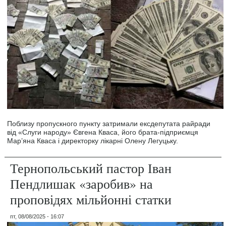
Поблизу пропускного пункту затримали ексдепутата райради
від «Слуги народу» Євгена Кваса, його брата-підприємця
Мар’яна Кваса і директорку лікарні Олену Легуцьку.
Тернопольський пастор Іван
Пендлишак «заробив» на
проповідях мільйонні статки
пт, 08/08/2025 - 16:07