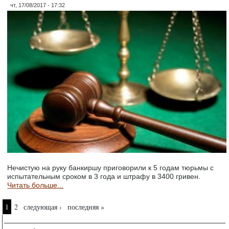
чт, 17/08/2017 - 17:32
Нечистую на руку банкиршу приговорили к 5 годам тюрьмы с
испытательным сроком в 3 года и штрафу в 3400 гривен.
Читать больше...
Страницы
1
2
следующая ›
последняя »