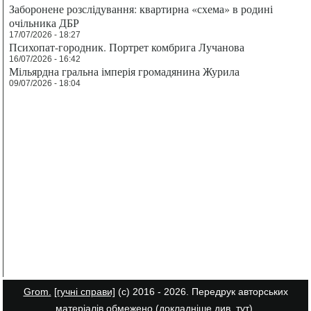
Заборонене розслідування: квартирна «схема» в родині
очільника ДБР
17/07/2026 - 18:27
Психопат-городник. Портрет комбрига Лучанова
16/07/2026 - 16:42
Мільярдна гральна імперія громадянина Журила
09/07/2026 - 18:04
Grom.
[гучні справи]
(с) 2016 - 2026. Передрук авторських
матеріалів обмежено (докладніше див.
тут
).