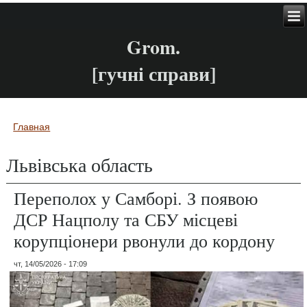
Grom.
[гучні справи]
Главная
Вы здесь
Львівська область
Переполох у Самборі. З появою
ДСР Нацполу та СБУ місцеві
корупціонери рвонули до кордону
чт, 14/05/2026 - 17:09